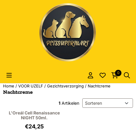
Cookievoorkeuren zijn momenteel gesloten.
0
Home
/
VOOR UZELF
/
Gezichtsverzorging
/
Nachtcreme
Nachtcreme
Sorteermethode
1
Artikelen
L'Oreál Cell Renaissance
NIGHT 50ml.
Prijs: 24,25, exclusief btw: 20,04
€24,25