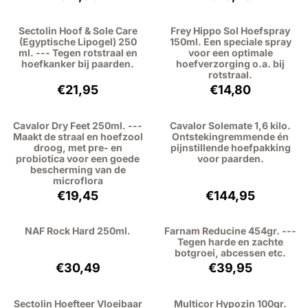
Sectolin Hoof & Sole Care
Frey Hippo Sol Hoefspray
(Egyptische Lipogel) 250
150ml. Een speciale spray
ml. --- Tegen rotstraal en
voor een optimale
hoefkanker bij paarden.
hoefverzorging o.a. bij
rotstraal.
Prijs: 21,95, exclusief btw: 18,14
Prijs: 14,80, excl
€21,95
€14,80
Cavalor Dry Feet 250ml. ---
Cavalor Solemate 1,6 kilo.
Maakt de straal en hoefzool
Ontstekingremmende én
droog, met pre- en
pijnstillende hoefpakking
probiotica voor een goede
voor paarden.
bescherming van de
microflora
Prijs: 19,45, exclusief btw: 16,07
Prijs: 144,95, exc
€19,45
€144,95
NAF Rock Hard 250ml.
Farnam Reducine 454gr. ---
Tegen harde en zachte
botgroei, abcessen etc.
Prijs: 30,49, exclusief btw: 25,20
Prijs: 39,95, exc
€30,49
€39,95
Sectolin Hoefteer Vloeibaar
Multicor Hypozin 100gr.