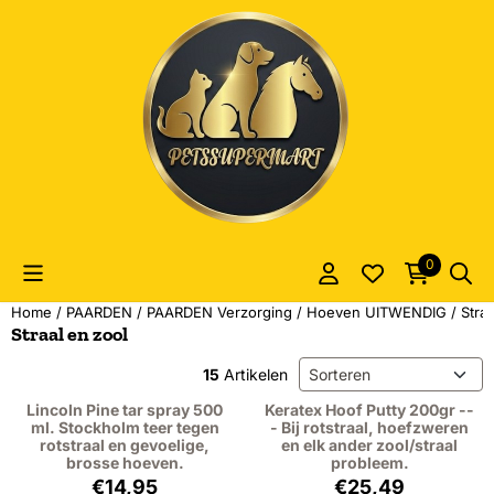
Cookievoorkeuren zijn momenteel gesloten.
0
Home
/
PAARDEN
/
PAARDEN Verzorging
/
Hoeven UITWENDIG
/
Straa
Straal en zool
Sorteermethode
15
Artikelen
Lincoln Pine tar spray 500
Keratex Hoof Putty 200gr --
ml. Stockholm teer tegen
- Bij rotstraal, hoefzweren
rotstraal en gevoelige,
en elk ander zool/straal
brosse hoeven.
probleem.
Prijs: 14,95, exclusief btw: 12,36
Prijs: 25,49, excl
€14,95
€25,49