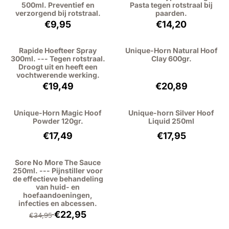
500ml. Preventief en
Pasta tegen rotstraal bij
verzorgend bij rotstraal.
paarden.
Prijs: 9,95, exclusief btw: 8,22
Prijs: 14,20, excl
€9,95
€14,20
Rapide Hoefteer Spray
Unique-Horn Natural Hoof
300ml. --- Tegen rotstraal.
Clay 600gr.
Droogt uit en heeft een
vochtwerende werking.
Prijs: 19,49, exclusief btw: 16,11
Prijs: 20,89, excl
€19,49
€20,89
Unique-Horn Magic Hoof
Unique-horn Silver Hoof
Powder 120gr.
Liquid 250ml
Prijs: 17,49, exclusief btw: 14,45
Prijs: 17,95, excl
€17,49
€17,95
Sore No More The Sauce
250ml. --- Pijnstiller voor
de effectieve behandeling
van huid- en
hoefaandoeningen,
infecties en abcessen.
Van 34,95 voor 22,95, exclusief btw: 18,97
€22,95
€34,95