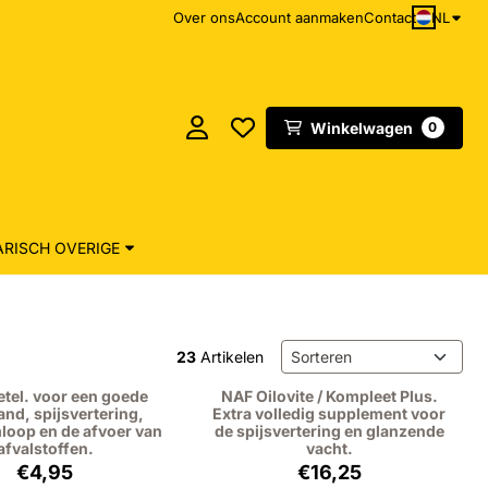
NL
Over ons
Account aanmaken
Contact
Winkelwagen
0
RISCH OVERIGE
Sorteermethode
23
Artikelen
tel. voor een goede
NAF Oilovite / Kompleet Plus.
nd, spijsvertering,
Extra volledig supplement voor
loop en de afvoer van
de spijsvertering en glanzende
afvalstoffen.
vacht.
Prijs: 4,95, exclusief btw: 4,54
Prijs: 16,25, exclusief 
€4,95
€16,25