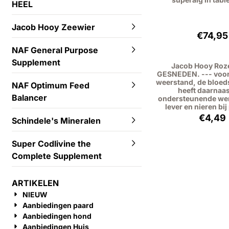
HEEL
Jacob Hooy Zeewier
Prijs
€74,95
NAF General Purpose
Supplement
Jacob Hooy Roz
GESNEDEN. --- voor
weerstand, de bloe
NAF Optimum Feed
heeft daarnaas
Balancer
ondersteunende wer
lever en nieren bi
Prijs
€4,49
Schindele's Mineralen
Super Codlivine the
Complete Supplement
ARTIKELEN
NIEUW
Aanbiedingen paard
Aanbiedingen hond
Aanbiedingen Huis