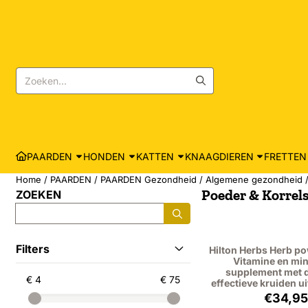
Cookievoorkeuren zijn momenteel gesloten.
Zoeken
PAARDEN
HONDEN
KATTEN
KNAAGDIEREN
FRETTEN
Home
/
PAARDEN
/
PAARDEN Gezondheid
/
Algemene gezondheid
Poeder & Korrel
ZOEKEN
Zoeken
Filters
Hilton Herbs Herb po
Vitamine en mi
supplement met 
€ 4
€ 75
effectieve kruiden ui
Prijs
€34,95