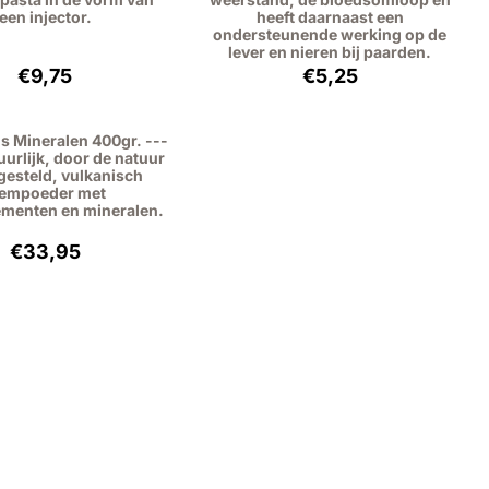
een injector.
heeft daarnaast een
ondersteunende werking op de
lever en nieren bij paarden.
Prijs: 9,75, exclusief btw: 8,95
Prijs: 5,25, exclusief 
€9,75
€5,25
s Mineralen 400gr. ---
uurlijk, door de natuur
esteld, vulkanisch
eempoeder met
menten en mineralen.
Prijs: 33,95, exclusief btw: 31,15
€33,95