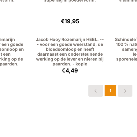
: 74,95, exclusief btw: 68,76
Prijs: 19,95, exclusief btw: 18,30
€19,95
emarijn
Jacob Hooy Rozemarijn HEEL. --
Schindele`
 een goede
- voor een goede weerstand, de
100 % nat
dsomloop en
bloedsomloop en heeft
sameng
t een
daarnaast een ondersteunende
l
king op de
werking op de lever en nieren bij
sporenele
j paarden.
paarden. - kopie
: 4,49, exclusief btw: 4,12
Prijs: 4,49, exclusief btw: 4,12
€4,49
1