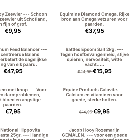
y Zeewier --- Schoon
Equimins Diamond Omega. Rijke
 zeewier uit Schotland,
bron aan Omega vetzuren voor
in fijn of grof.
paarden.
Prijs: 9,95, exclusief btw: 9,13
Prijs: 37,95, exclusief
€9,95
€37,95
um Feed Balancer ---
Battles Epsom Salt 2kg. ---
centreerde Balans
Tegen hoefbevangenheid, stijve
erbetert de dagelijkse
spieren, nervositeit, witte
ng van elk paard.
vacht.....
Prijs: 47,95, exclusief btw: 39,63
Van 24,95 voor 15,95, 
€47,95
€15,95
€24,95
em met knop --- Voor
Equine Products Calavite. ---
en darmproblemen,
Calcium en vitaminen voor
 bloed en angstige
goede, sterke botten.
paarden.
Prijs: 7,95, exclusief btw: 7,29
Van 14,95 voor 9,95, e
€7,95
€9,95
€14,95
National Hippovita
Jacob Hooy Rozemarijn
asta 25gr. --- Handige
GEMALEN. --- voor een goede
pasta in de vorm van
weerstand, de bloedsomloop en