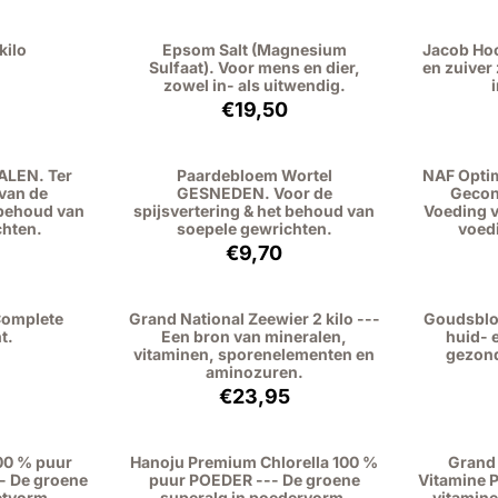
kilo
Epsom Salt (Magnesium
Jacob Hoo
Sulfaat). Voor mens en dier,
en zuiver
zowel in- als uitwendig.
: 24,95, exclusief btw: 22,89
Prijs: 19,50, exclusief btw: 17,89
€19,50
ALEN. Ter
Paardebloem Wortel
NAF Optim
van de
GESNEDEN. Voor de
Gecon
 behoud van
spijsvertering & het behoud van
Voeding v
chten.
soepele gewrichten.
voedi
: 6,95, exclusief btw: 6,38
Prijs: 9,70, exclusief btw: 8,90
€9,70
Complete
Grand National Zeewier 2 kilo ---
Goudsblo
t.
Een bron van mineralen,
huid- 
vitaminen, sporenelementen en
gezond
aminozuren.
: 34,95, exclusief btw: 32,06
Prijs: 23,95, exclusief btw: 21,97
€23,95
100 % puur
Hanoju Premium Chlorella 100 %
Grand 
- De groene
puur POEDER --- De groene
Vitamine P
etvorm.
superalg in poedervorm.
vitamine