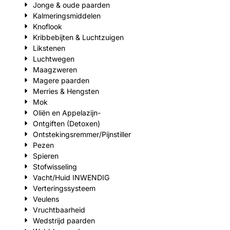
Jonge & oude paarden
Kalmeringsmiddelen
Knoflook
Kribbebijten & Luchtzuigen
Likstenen
Luchtwegen
Maagzweren
Magere paarden
Merries & Hengsten
Mok
Oliën en Appelazijn-
Ontgiften (Detoxen)
Ontstekingsremmer/Pijnstiller
Pezen
Spieren
Stofwisseling
Vacht/Huid INWENDIG
Verteringssysteem
Veulens
Vruchtbaarheid
Wedstrijd paarden