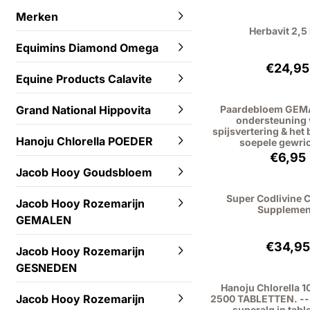
Merken
Herbavit 2,5 
Equimins Diamond Omega
Prijs
€24,95
Equine Products Calavite
Paardebloem GEM
Grand National Hippovita
ondersteuning 
spijsvertering & het
Hanoju Chlorella POEDER
soepele gewri
Prijs
€6,95
Jacob Hooy Goudsbloem
Super Codlivine 
Jacob Hooy Rozemarijn
Supplemen
GEMALEN
Prijs
€34,95
Jacob Hooy Rozemarijn
GESNEDEN
Hanoju Chlorella 
Jacob Hooy Rozemarijn
2500 TABLETTEN. --
superalg in tabl