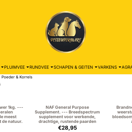
PLUIMVEE
RUNDVEE
SCHAPEN & GEITEN
VARKENS
AGRA
/
Poeder & Korrels
s
wer 1kg. ---
NAF General Purpose
Brandne
neralen
Supplement. --- Breedspectrum
weersta
de meest
supplement voor werkende,
bloedsom
t de natuur.
drachtige, rustende paarden
: 34,95, exclusief btw: 28,88
Prijs: 28,95, exclusief btw: 23,93
€28,95