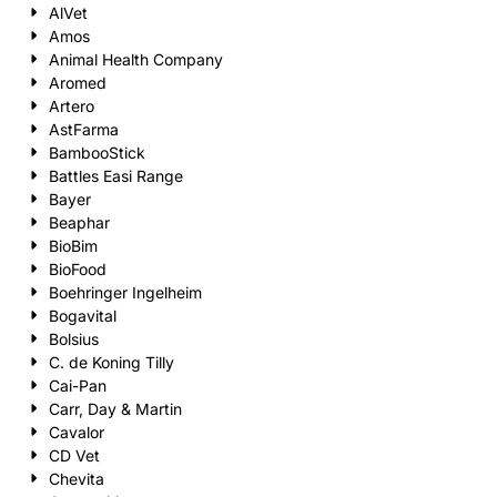
AlVet
Amos
Animal Health Company
Aromed
Artero
AstFarma
BambooStick
Battles Easi Range
Bayer
Beaphar
BioBim
BioFood
Boehringer Ingelheim
Bogavital
Bolsius
C. de Koning Tilly
Cai-Pan
Carr, Day & Martin
Cavalor
CD Vet
Chevita