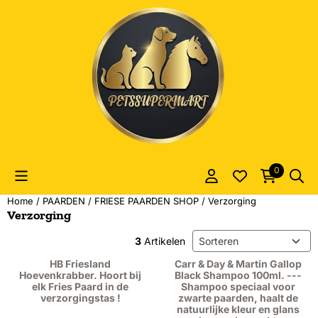
Cookievoorkeuren zijn momenteel gesloten.
0
Home
/
PAARDEN
/
FRIESE PAARDEN SHOP
/
Verzorging
Verzorging
Sorteermethode
3
Artikelen
HB Friesland
Carr & Day & Martin Gallop
Hoevenkrabber. Hoort bij
Black Shampoo 100ml. ---
elk Fries Paard in de
Shampoo speciaal voor
verzorgingstas !
zwarte paarden, haalt de
natuurlijke kleur en glans