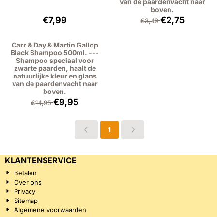
van de paardenvacht naar
boven.
Prijs: 7,99, exclusief btw: 6,60
Van 3,49 voor 2,7
€7,99
€2,75
€3,49
Carr & Day & Martin Gallop
Black Shampoo 500ml. ---
Shampoo speciaal voor
zwarte paarden, haalt de
natuurlijke kleur en glans
van de paardenvacht naar
boven.
Van 14,95 voor 9,95, exclusief btw: 8,22
€9,95
€14,95
1
KLANTENSERVICE
Betalen
Over ons
Privacy
Sitemap
Algemene voorwaarden