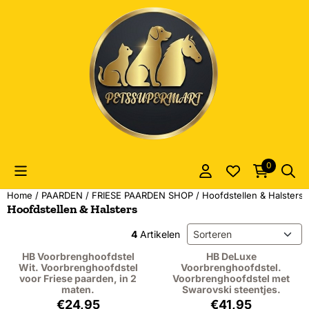
Cookievoorkeuren zijn momenteel gesloten.
0
Home
/
PAARDEN
/
FRIESE PAARDEN SHOP
/
Hoofdstellen & Halsters
Hoofdstellen & Halsters
Sorteermethode
4
Artikelen
HB Voorbrenghoofdstel
HB DeLuxe
Wit. Voorbrenghoofdstel
Voorbrenghoofdstel.
voor Friese paarden, in 2
Voorbrenghoofdstel met
maten.
Swarovski steentjes.
Prijs: 24,95, exclusief btw: 20,62
Prijs: 41,95, excl
€24,95
€41,95