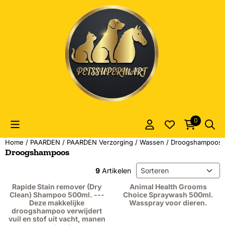
Cookievoorkeuren zijn momenteel gesloten.
0
Home
/
PAARDEN
/
PAARDEN Verzorging
/
Wassen
/
Droogshampoos
Droogshampoos
Sorteermethode
9
Artikelen
Rapide Stain remover (Dry
Animal Health Grooms
Clean) Shampoo 500ml. ---
Choice Spraywash 500ml.
Deze makkelijke
Wasspray voor dieren.
droogshampoo verwijdert
vuil en stof uit vacht, manen