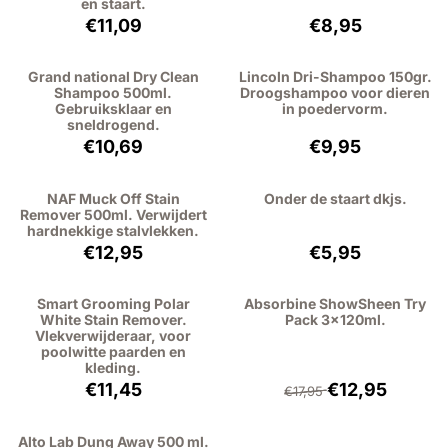
en staart.
Prijs: 11,09, exclusief btw: 9,17
Prijs: 8,95, exclu
€11,09
€8,95
Grand national Dry Clean
Lincoln Dri-Shampoo 150gr.
Shampoo 500ml.
Droogshampoo voor dieren
Gebruiksklaar en
in poedervorm.
sneldrogend.
Prijs: 10,69, exclusief btw: 8,83
Prijs: 9,95, exclu
€10,69
€9,95
NAF Muck Off Stain
Onder de staart dkjs.
Remover 500ml. Verwijdert
hardnekkige stalvlekken.
Prijs: 12,95, exclusief btw: 10,70
Prijs: 5,95, exclu
€12,95
€5,95
Smart Grooming Polar
Absorbine ShowSheen Try
White Stain Remover.
Pack 3x120ml.
Vlekverwijderaar, voor
poolwitte paarden en
kleding.
Prijs: 11,45, exclusief btw: 9,46
Van 17,95 voor 12
€11,45
€12,95
€17,95
Alto Lab Dung Away 500 ml.