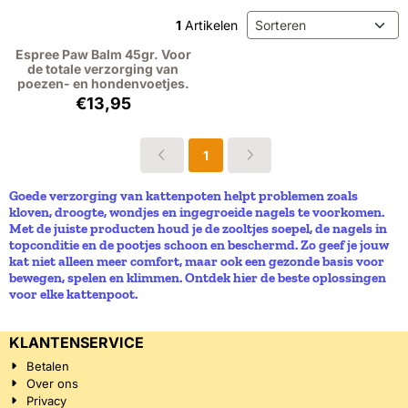
Sorteermethode
1
Artikelen
Espree Paw Balm 45gr. Voor
de totale verzorging van
poezen- en hondenvoetjes.
Prijs: 13,95, exclusief btw: 11,53
€13,95
1
Goede verzorging van kattenpoten helpt problemen zoals
kloven, droogte, wondjes en ingegroeide nagels te voorkomen.
Met de juiste producten houd je de zooltjes soepel, de nagels in
topconditie en de pootjes schoon en beschermd. Zo geef je jouw
kat niet alleen meer comfort, maar ook een gezonde basis voor
bewegen, spelen en klimmen. Ontdek hier de beste oplossingen
voor elke kattenpoot.
KLANTENSERVICE
Betalen
Over ons
Privacy