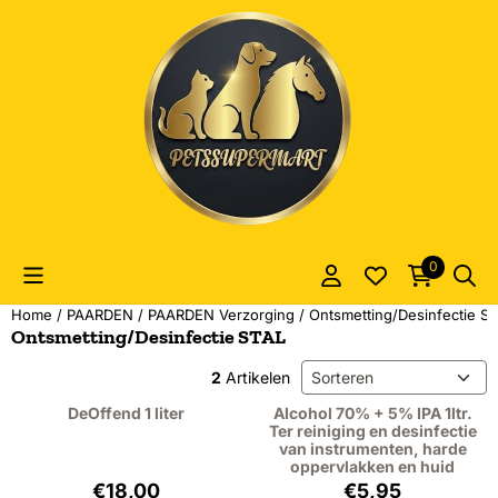
Cookievoorkeuren zijn momenteel gesloten.
0
Home
/
PAARDEN
/
PAARDEN Verzorging
/
Ontsmetting/Desinfectie S
Ontsmetting/Desinfectie STAL
Sorteermethode
2
Artikelen
DeOffend 1 liter
Alcohol 70% + 5% IPA 1ltr.
Ter reiniging en desinfectie
van instrumenten, harde
oppervlakken en huid
Prijs: 18,00, exclusief btw: 14,88
Prijs: 5,95, exclu
€18,00
€5,95