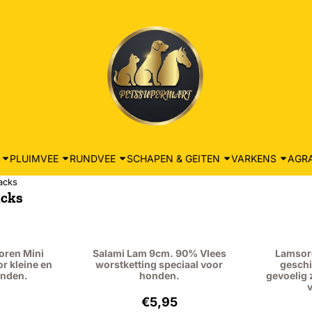
PLUIMVEE
RUNDVEE
SCHAPEN & GEITEN
VARKENS
AGRA
acks
acks
oren Mini
Salami Lam 9cm. 90% Vlees
Lamsore
r kleine en
worstketting speciaal voor
geschi
onden.
honden.
gevoelig 
: 5,95, exclusief btw: 5,46
Prijs: 5,95, exclusief btw: 4,92
€5,95