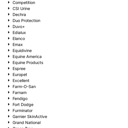
Competition
CSI Urine
Dechra
Duo Protection
Duvo+
Edialux
Elanco
Emax
Equidivine
Equine America
Equine Products
Espree
Europet
Excellent
Farm-O-San
Farnam
Fendigo
Fort Dodge
Furminator
Garnier SkinActive
Grand National