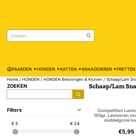
Cookievoorkeuren zijn momenteel gesloten.
Zoeken
PAARDEN
HONDEN
KATTEN
KNAAGDIEREN
FRETTEN
Home
/
HONDEN
/
HONDEN Beloningen & Kluiven
/
Schaap/Lam Sn
Schaap/Lam Sn
ZOEKEN
Zoeken
Filters
Competition Lams
150gr. Lamsoren voo
middelgrote h
€ 5
€ 24
Prijs
€5,95