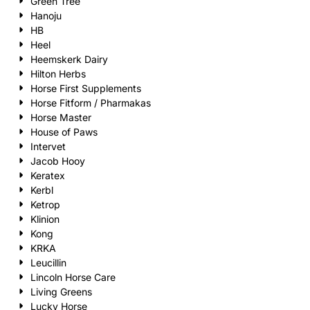
Green Tree
Hanoju
HB
Heel
Heemskerk Dairy
Hilton Herbs
Horse First Supplements
Horse Fitform / Pharmakas
Horse Master
House of Paws
Intervet
Jacob Hooy
Keratex
Kerbl
Ketrop
Klinion
Kong
KRKA
Leucillin
Lincoln Horse Care
Living Greens
Lucky Horse