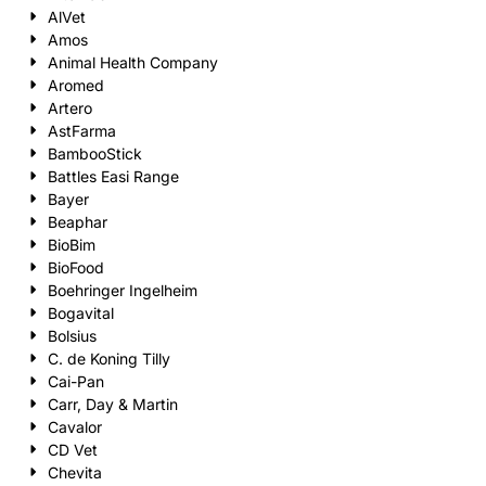
AlVet
Amos
Animal Health Company
Aromed
Artero
AstFarma
BambooStick
Battles Easi Range
Bayer
Beaphar
BioBim
BioFood
Boehringer Ingelheim
Bogavital
Bolsius
C. de Koning Tilly
Cai-Pan
Carr, Day & Martin
Cavalor
CD Vet
Chevita