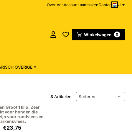
NL
Over ons
Account aanmaken
Contact
Winkelwagen
0
RISCH OVERIGE
Sorteermethode
3
Artikelen
n Groot 1 kilo. Zeer
kt voor honden die
zijn voor rundvlees en
varkensvlees.
Prijs: 23,75, exclusief btw: 19,63
€23,75