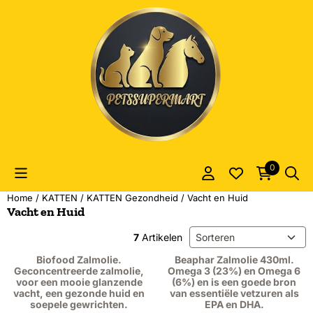
Cookievoorkeuren zijn momenteel gesloten.
0
Home
/
KATTEN
/
KATTEN Gezondheid
/
Vacht en Huid
Vacht en Huid
Sorteermethode
7
Artikelen
Biofood Zalmolie.
Beaphar Zalmolie 430ml.
Geconcentreerde zalmolie,
Omega 3 (23%) en Omega 6
voor een mooie glanzende
(6%) en is een goede bron
vacht, een gezonde huid en
van essentiële vetzuren als
soepele gewrichten.
EPA en DHA.