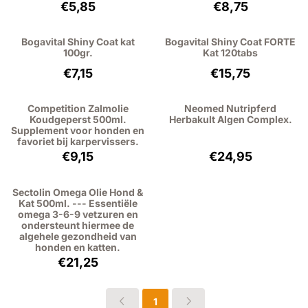
Prijs: 5,85, exclusief btw: 4,83
Prijs: 8,75, exclu
€5,85
€8,75
Bogavital Shiny Coat kat
Bogavital Shiny Coat FORTE
100gr.
Kat 120tabs
Prijs: 7,15, exclusief btw: 5,91
Prijs: 15,75, excl
€7,15
€15,75
Competition Zalmolie
Neomed Nutripferd
Koudgeperst 500ml.
Herbakult Algen Complex.
Supplement voor honden en
favoriet bij karpervissers.
Prijs: 9,15, exclusief btw: 7,56
Prijs: 24,95, exc
€9,15
€24,95
Sectolin Omega Olie Hond &
Kat 500ml. --- Essentiële
omega 3-6-9 vetzuren en
ondersteunt hiermee de
algehele gezondheid van
honden en katten.
Prijs: 21,25, exclusief btw: 17,56
€21,25
1