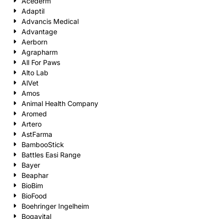
Acederm
Adaptil
Advancis Medical
Advantage
Aerborn
Agrapharm
All For Paws
Alto Lab
AlVet
Amos
Animal Health Company
Aromed
Artero
AstFarma
BambooStick
Battles Easi Range
Bayer
Beaphar
BioBim
BioFood
Boehringer Ingelheim
Bogavital