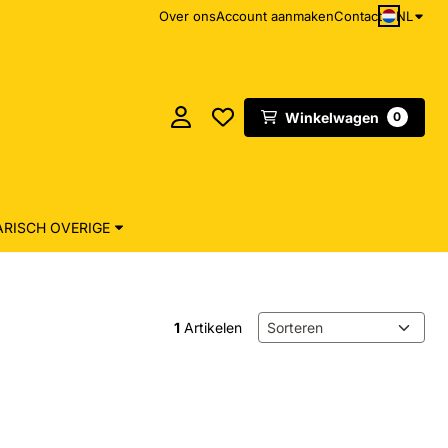
NL
Over ons
Account aanmaken
Contact
Winkelwagen
0
RISCH OVERIGE
Sorteermethode
1
Artikelen