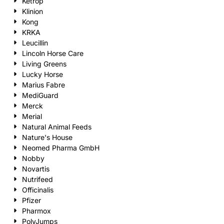
Ketrop
Klinion
Kong
KRKA
Leucillin
Lincoln Horse Care
Living Greens
Lucky Horse
Marius Fabre
MediGuard
Merck
Merial
Natural Animal Feeds
Nature's House
Neomed Pharma GmbH
Nobby
Novartis
Nutrifeed
Officinalis
Pfizer
Pharmox
PolyJumps