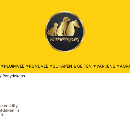
PLUIMVEE
RUNDVEE
SCHAPEN & GEITEN
VARKENS
AGRA
/
Ponydekens
ken Lilly.
etdeken in
it.
: 23,99, exclusief btw: 19,83
9