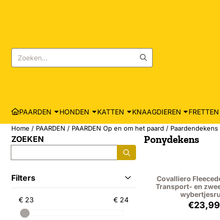
Cookievoorkeuren zijn momenteel gesloten.
Zoeken
PAARDEN
HONDEN
KATTEN
KNAAGDIEREN
FRETTEN
Home
/
PAARDEN
/
PAARDEN Op en om het paard
/
Paardendekens
Ponydekens
ZOEKEN
Zoeken
Filters
Covalliero Fleecede
Transport- en zwe
wybertjesru
€ 23
€ 24
Prijs
€23,9