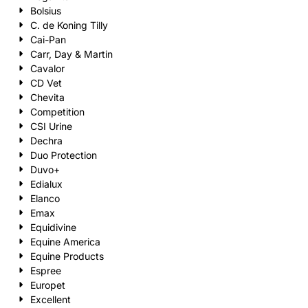
Bolsius
C. de Koning Tilly
Cai-Pan
Carr, Day & Martin
Cavalor
CD Vet
Chevita
Competition
CSI Urine
Dechra
Duo Protection
Duvo+
Edialux
Elanco
Emax
Equidivine
Equine America
Equine Products
Espree
Europet
Excellent