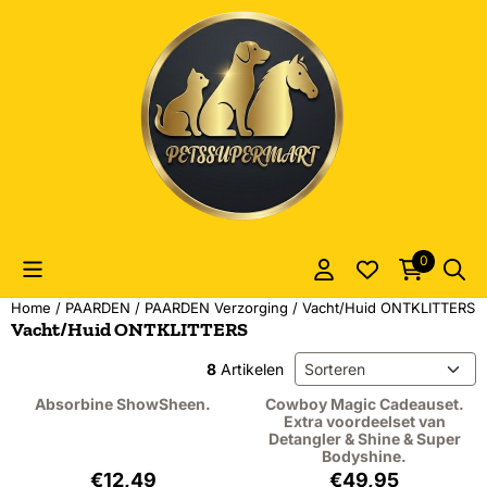
Cookievoorkeuren zijn momenteel gesloten.
0
Home
/
PAARDEN
/
PAARDEN Verzorging
/
Vacht/Huid ONTKLITTERS
Vacht/Huid ONTKLITTERS
Sorteermethode
8
Artikelen
Absorbine ShowSheen.
Cowboy Magic Cadeauset.
Extra voordeelset van
Detangler & Shine & Super
Bodyshine.
Prijs: 12,49, exclusief btw: 10,32
Prijs: 49,95, excl
€12,49
€49,95