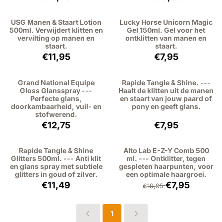
USG Manen & Staart Lotion
Lucky Horse Unicorn Magic
500ml. Verwijdert klitten en
Gel 150ml. Gel voor het
vervilting op manen en
ontklitten van manen en
staart.
staart.
Prijs: 11,95, exclusief btw: 9,88
Prijs: 7,95, exclu
€11,95
€7,95
Grand National Equipe
Rapide Tangle & Shine. ---
Gloss Glansspray ---
Haalt de klitten uit de manen
Perfecte glans,
en staart van jouw paard of
doorkambaarheid, vuil- en
pony en geeft glans.
stofwerend.
Prijs: 12,75, exclusief btw: 10,54
Prijs: 7,95, exclu
€12,75
€7,95
Rapide Tangle & Shine
Alto Lab E-Z-Y Comb 500
Glitters 500ml. --- Anti klit
ml. --- Ontklitter, tegen
en glans spray met subtiele
gespleten haarpunten, voor
glitters in goud of zilver.
een optimale haargroei.
Prijs: 11,49, exclusief btw: 9,50
Van 19,95 voor 7,
€11,49
€7,95
€19,95
1