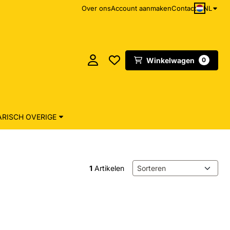
NL
Over ons
Account aanmaken
Contact
Winkelwagen
0
RISCH OVERIGE
Sorteermethode
1
Artikelen