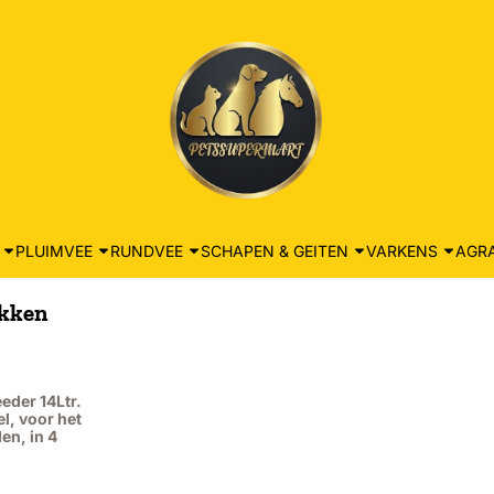
PLUIMVEE
RUNDVEE
SCHAPEN & GEITEN
VARKENS
AGRA
akken
eder 14Ltr.
el, voor het
en, in 4
: 10,95, exclusief btw: 9,05