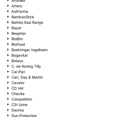
Aromed
Artero
AstFarma
BambooStick
Battles Easi Range
Bayer
Beaphar
BioBim
BioFood
Boehringer Ingelheim
Bogavital
Bolsius
C. de Koning Tilly
Cai-Pan
Carr, Day & Martin
Cavalor
CD Vet
Chevita
Competition
CSI Urine
Dechra
Duo Protection