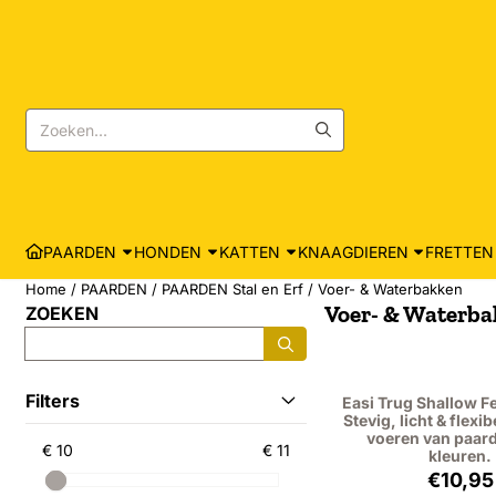
Cookievoorkeuren zijn momenteel gesloten.
Zoeken
PAARDEN
HONDEN
KATTEN
KNAAGDIEREN
FRETTEN
Home
/
PAARDEN
/
PAARDEN Stal en Erf
/
Voer- & Waterbakken
Voer- & Waterb
ZOEKEN
Zoeken
Filters
Easi Trug Shallow Fe
Stevig, licht & flexib
voeren van paard
€ 10
€ 11
kleuren.
Prijs
€10,95