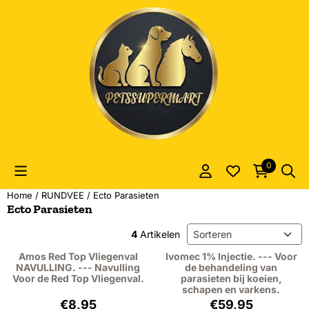
Cookievoorkeuren zijn momenteel gesloten.
0
Home
/
RUNDVEE
/
Ecto Parasieten
Ecto Parasieten
Sorteermethode
4
Artikelen
Amos Red Top Vliegenval
Ivomec 1% Injectie. --- Voor
NAVULLING. --- Navulling
de behandeling van
Voor de Red Top Vliegenval.
parasieten bij koeien,
schapen en varkens.
Prijs: 8,95, exclusief btw: 7,40
Prijs: 59,95, excl
€8,95
€59,95