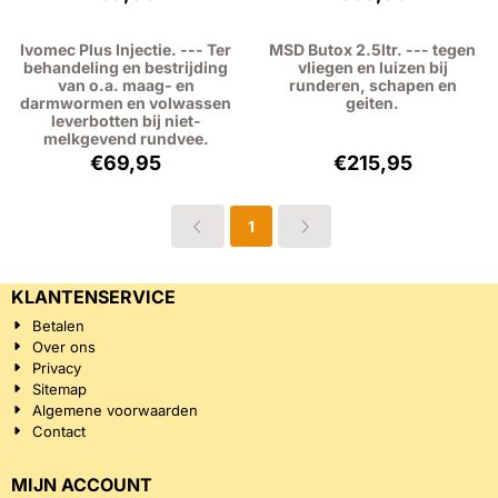
Ivomec Plus Injectie. --- Ter
MSD Butox 2.5ltr. --- tegen
behandeling en bestrijding
vliegen en luizen bij
van o.a. maag- en
runderen, schapen en
darmwormen en volwassen
geiten.
leverbotten bij niet-
melkgevend rundvee.
Prijs: 69,95, exclusief btw: 64,17
Prijs: 215,95, exc
€69,95
€215,95
1
KLANTENSERVICE
Betalen
Over ons
Privacy
Sitemap
Algemene voorwaarden
Contact
MIJN ACCOUNT