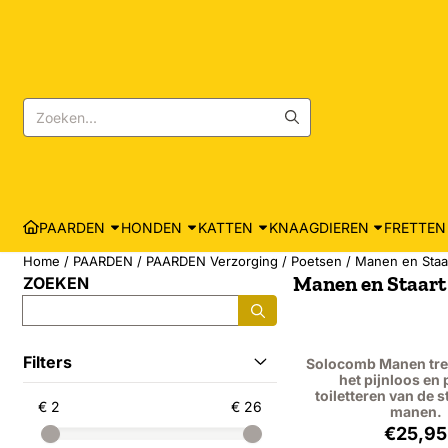
Cookievoorkeuren zijn momenteel gesloten.
Zoeken
PAARDEN
HONDEN
KATTEN
KNAAGDIEREN
FRETTEN
Home
/
PAARDEN
/
PAARDEN Verzorging
/
Poetsen
/
Manen en Staa
Manen en Staart
ZOEKEN
Zoeken
Filters
Solocomb Manen tre
het pijnloos en 
toiletteren van de s
€ 2
€ 26
manen.
Prijs
€25,95