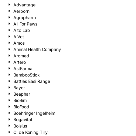
Advantage
Aerborn
Agrapharm
All For Paws
Alto Lab
AlVet
Amos
Animal Health Company
Aromed
Artero
AstFarma
BambooStick
Battles Easi Range
Bayer
Beaphar
BioBim
BioFood
Boehringer Ingelheim
Bogavital
Bolsius
C. de Koning Tilly