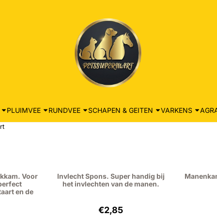
PLUIMVEE
RUNDVEE
SCHAPEN & GEITEN
VARKENS
AGRA
rt
kkam. Voor
Invlecht Spons. Super handig bij
Manenkam
perfect
het invlechten van de manen.
taart en de
: 25,95, exclusief btw: 21,45
Prijs: 2,85, exclusief btw: 2,36
€2,85