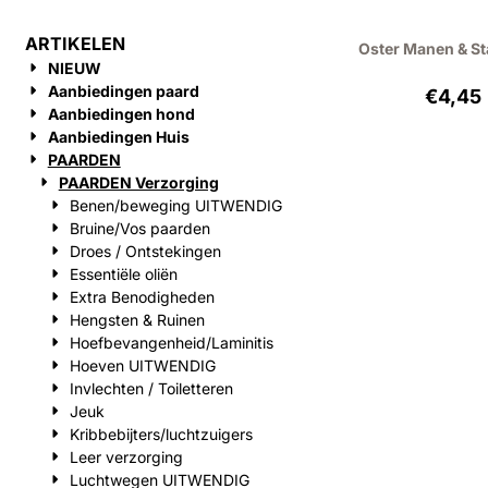
ARTIKELEN
Oster Manen & S
NIEUW
Aanbiedingen paard
Prijs
€4,45
Aanbiedingen hond
Aanbiedingen Huis
PAARDEN
PAARDEN Verzorging
Benen/beweging UITWENDIG
Bruine/Vos paarden
Droes / Ontstekingen
Essentiële oliën
Extra Benodigheden
Hengsten & Ruinen
Hoefbevangenheid/Laminitis
Hoeven UITWENDIG
Invlechten / Toiletteren
Jeuk
Kribbebijters/luchtzuigers
Leer verzorging
Luchtwegen UITWENDIG