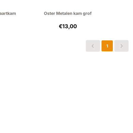
taartkam
Oster Metalen kam grof
: 4,45, exclusief btw: 3,68
Prijs: 13,00, exclusief btw: 10,74
€13,00
1