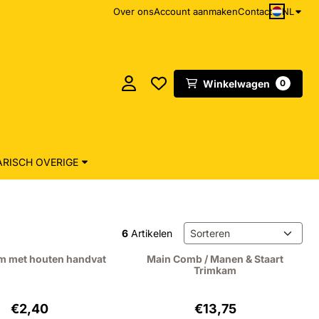
NL
Over ons
Account aanmaken
Contact
Winkelwagen
0
RISCH OVERIGE
Sorteermethode
6
Artikelen
 met houten handvat
Main Comb / Manen & Staart
Trimkam
Prijs: 2,40, exclusief btw: 1,98
Prijs: 13,75, exclusief 
€2,40
€13,75