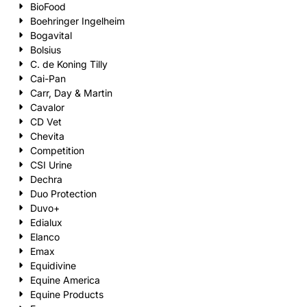
BioFood
Boehringer Ingelheim
Bogavital
Bolsius
C. de Koning Tilly
Cai-Pan
Carr, Day & Martin
Cavalor
CD Vet
Chevita
Competition
CSI Urine
Dechra
Duo Protection
Duvo+
Edialux
Elanco
Emax
Equidivine
Equine America
Equine Products