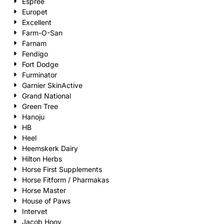
Espree
Europet
Excellent
Farm-O-San
Farnam
Fendigo
Fort Dodge
Furminator
Garnier SkinActive
Grand National
Green Tree
Hanoju
HB
Heel
Heemskerk Dairy
Hilton Herbs
Horse First Supplements
Horse Fitform / Pharmakas
Horse Master
House of Paws
Intervet
Jacob Hooy