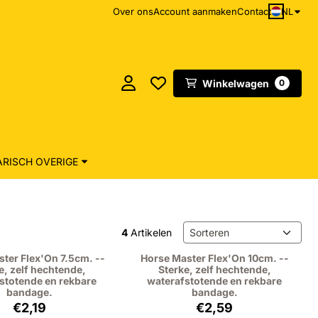
NL
Over ons
Account aanmaken
Contact
Winkelwagen
0
RISCH OVERIGE
Sorteermethode
4
Artikelen
ter Flex'On 7.5cm. --
Horse Master Flex'On 10cm. --
e, zelf hechtende,
Sterke, zelf hechtende,
stotende en rekbare
waterafstotende en rekbare
bandage.
bandage.
Prijs: 2,19, exclusief btw: 2,01
Prijs: 2,59, exclusief 
€2,19
€2,59