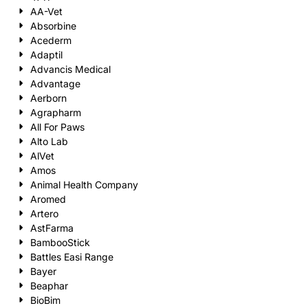
AA-Vet
Absorbine
Acederm
Adaptil
Advancis Medical
Advantage
Aerborn
Agrapharm
All For Paws
Alto Lab
AlVet
Amos
Animal Health Company
Aromed
Artero
AstFarma
BambooStick
Battles Easi Range
Bayer
Beaphar
BioBim