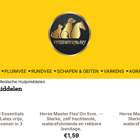
PLUIMVEE
RUNDVEE
SCHAPEN & GEITEN
VARKENS
AGRA
Medische Hulpmiddelen
iddelen
 Essentials
Horse Master Flex'On 5cm. --
Horse Mas
Latex vrije,
Sterke, zelf hechtende,
Sterk
oenen in 3
waterafstotende en rekbare
wateraf
bandage.
: 11,95, exclusief btw: 10,96
Prijs: 1,59, exclusief btw: 1,46
€1,59