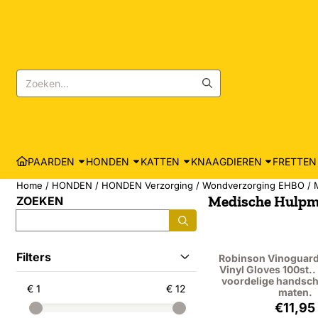
Cookievoorkeuren zijn momenteel gesloten.
Zoeken
PAARDEN
HONDEN
KATTEN
KNAAGDIEREN
FRETTEN
Home
/
HONDEN
/
HONDEN Verzorging
/
Wondverzorging EHBO
/
Medische Hulpm
ZOEKEN
Zoeken
Filters
Robinson Vinoguard
Vinyl Gloves 100st.. 
voordelige handsch
€ 1
€ 12
maten.
Prijs
€11,95