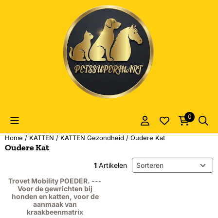
Cookievoorkeuren zijn momenteel gesloten.
0
Home
/
KATTEN
/
KATTEN Gezondheid
/
Oudere Kat
Oudere Kat
Sorteermethode
1
Artikelen
Trovet Mobility POEDER. ---
Voor de gewrichten bij
honden en katten, voor de
aanmaak van
kraakbeenmatrix