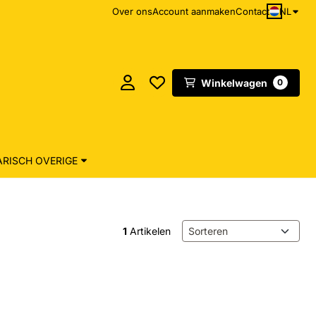
NL
Over ons
Account aanmaken
Contact
Winkelwagen
0
RISCH OVERIGE
Sorteermethode
1
Artikelen