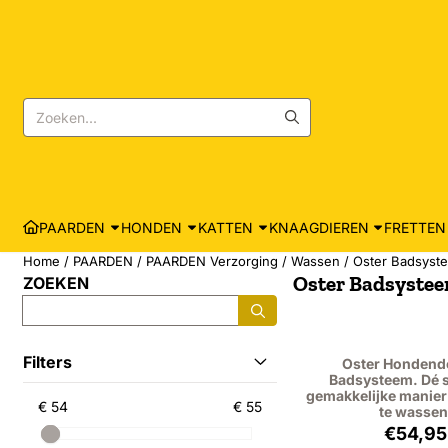
Cookievoorkeuren zijn momenteel gesloten.
Zoeken
PAARDEN
HONDEN
KATTEN
KNAAGDIEREN
FRETTEN
Home
/
PAARDEN
/
PAARDEN Verzorging
/
Wassen
/
Oster Badsyst
Oster Badsyste
ZOEKEN
Zoeken
Filters
Oster Honden
Badsysteem. Dé s
gemakkelijke manier
€ 54
€ 55
te wassen
Prijs
€54,95