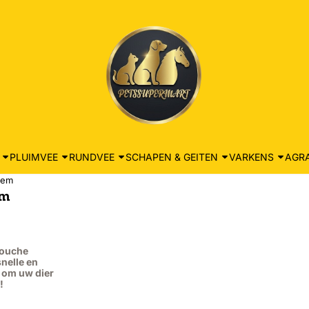
PLUIMVEE
RUNDVEE
SCHAPEN & GEITEN
VARKENS
AGRA
eem
em
douche
nelle en
 om uw dier
!
: 54,95, exclusief btw: 45,41