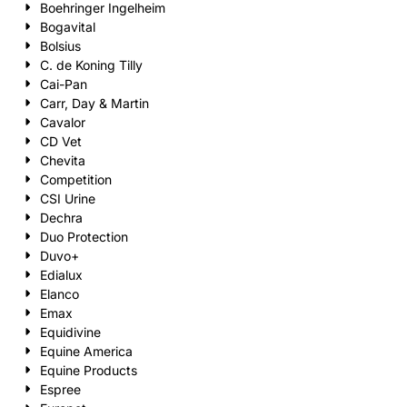
Boehringer Ingelheim
Bogavital
Bolsius
C. de Koning Tilly
Cai-Pan
Carr, Day & Martin
Cavalor
CD Vet
Chevita
Competition
CSI Urine
Dechra
Duo Protection
Duvo+
Edialux
Elanco
Emax
Equidivine
Equine America
Equine Products
Espree