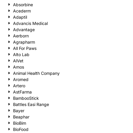
Absorbine
Acederm
Adaptil
Advancis Medical
Advantage
Aerborn
Agrapharm
All For Paws
Alto Lab
AlVet
Amos
Animal Health Company
Aromed
Artero
AstFarma
BambooStick
Battles Easi Range
Bayer
Beaphar
BioBim
BioFood