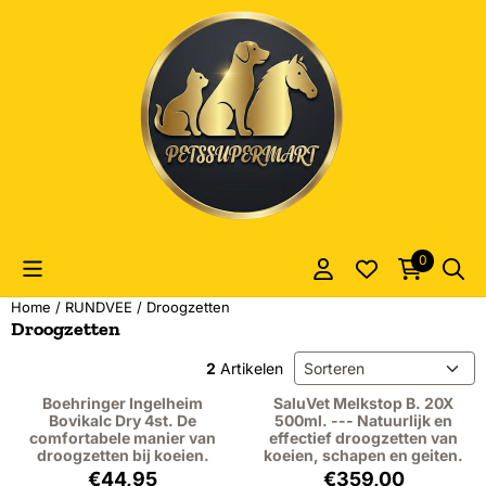
Cookievoorkeuren zijn momenteel gesloten.
0
Home
/
RUNDVEE
/
Droogzetten
Droogzetten
Sorteermethode
2
Artikelen
Boehringer Ingelheim
SaluVet Melkstop B. 20X
Bovikalc Dry 4st. De
500ml. --- Natuurlijk en
comfortabele manier van
effectief droogzetten van
droogzetten bij koeien.
koeien, schapen en geiten.
Prijs: 44,95, exclusief btw: 41,24
Prijs: 359,00, ex
€44,95
€359,00