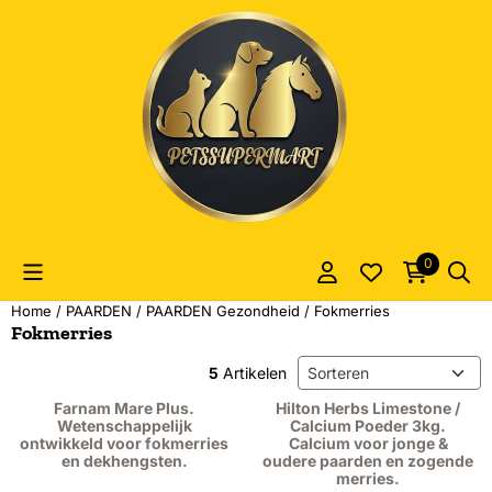
Cookievoorkeuren zijn momenteel gesloten.
0
Home
/
PAARDEN
/
PAARDEN Gezondheid
/
Fokmerries
Fokmerries
Sorteermethode
5
Artikelen
Farnam Mare Plus.
Hilton Herbs Limestone /
Wetenschappelijk
Calcium Poeder 3kg.
ontwikkeld voor fokmerries
Calcium voor jonge &
en dekhengsten.
oudere paarden en zogende
merries.