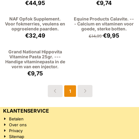
Prijs: 44,95, exclusief btw: 41,24
Prijs: 9,74, exclu
€44,95
€9,74
NAF Opfok Supplement.
Equine Products Calavite. --
Voor fokmerries, veulens en
- Calcium en vitaminen voor
opgroeiende paarden.
goede, sterke botten.
Prijs: 32,49, exclusief btw: 29,81
Van 14,95 voor 9,
€32,49
€9,95
€14,95
Grand National Hippovita
Vitamine Pasta 25gr. ---
Handige vitaminepasta in de
vorm van een injector.
Prijs: 9,75, exclusief btw: 8,95
€9,75
1
KLANTENSERVICE
Betalen
Over ons
Privacy
Sitemap