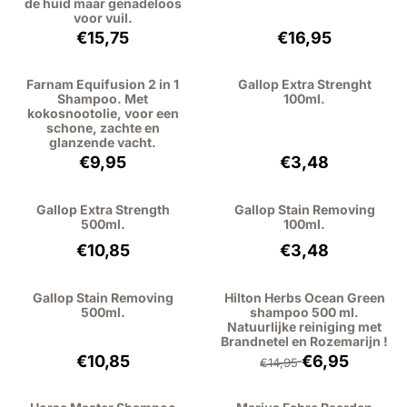
de huid maar genadeloos
voor vuil.
Prijs: 15,75, exclusief btw: 13,02
Prijs: 16,95, excl
€15,75
€16,95
Farnam Equifusion 2 in 1
Gallop Extra Strenght
Shampoo. Met
100ml.
kokosnootolie, voor een
schone, zachte en
glanzende vacht.
Prijs: 9,95, exclusief btw: 8,22
Prijs: 3,48, exclu
€9,95
€3,48
Gallop Extra Strength
Gallop Stain Removing
500ml.
100ml.
Prijs: 10,85, exclusief btw: 8,97
Prijs: 3,48, exclu
€10,85
€3,48
Gallop Stain Removing
Hilton Herbs Ocean Green
500ml.
shampoo 500 ml.
Natuurlijke reiniging met
Brandnetel en Rozemarijn !
Prijs: 10,85, exclusief btw: 8,97
Van 14,95 voor 6,
€10,85
€6,95
€14,95