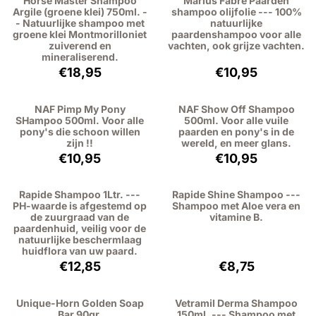
Horse Master Shampoo
Marius Fabre Paarden
Argile (groene klei) 750ml. -
shampoo olijfolie --- 100%
- Natuurlijke shampoo met
natuurlijke
groene klei Montmorilloniet
paardenshampoo voor alle
zuiverend en
vachten, ook grijze vachten.
mineraliserend.
Prijs: 18,95, exclusief btw: 15,66
Prijs: 10,95, excl
€18,95
€10,95
NAF Pimp My Pony
NAF Show Off Shampoo
SHampoo 500ml. Voor alle
500ml. Voor alle vuile
pony's die schoon willen
paarden en pony's in de
zijn !!
wereld, en meer glans.
Prijs: 10,95, exclusief btw: 9,05
Prijs: 10,95, excl
€10,95
€10,95
Rapide Shampoo 1Ltr. ---
Rapide Shine Shampoo ---
PH-waarde is afgestemd op
Shampoo met Aloe vera en
de zuurgraad van de
vitamine B.
paardenhuid, veilig voor de
natuurlijke beschermlaag
huidflora van uw paard.
Prijs: 12,85, exclusief btw: 10,62
Prijs: 8,75, exclu
€12,85
€8,75
Unique-Horn Golden Soap
Vetramil Derma Shampoo
Bar 90gr.
150ml. --- Shampoo met