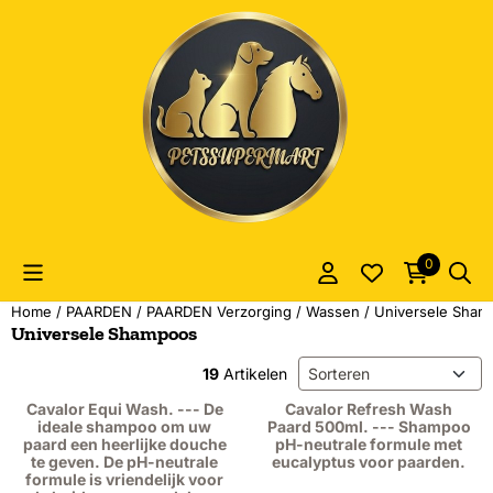
Cookievoorkeuren zijn momenteel gesloten.
0
Home
/
PAARDEN
/
PAARDEN Verzorging
/
Wassen
/
Universele Sham
Universele Shampoos
Sorteermethode
19
Artikelen
Cavalor Equi Wash. --- De
Cavalor Refresh Wash
ideale shampoo om uw
Paard 500ml. --- Shampoo
paard een heerlijke douche
pH-neutrale formule met
te geven. De pH-neutrale
eucalyptus voor paarden.
formule is vriendelijk voor