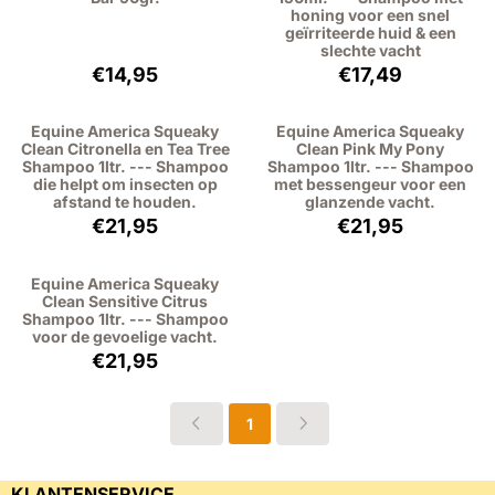
honing voor een snel
geïrriteerde huid & een
slechte vacht
Prijs: 14,95, exclusief btw: 12,36
Prijs: 17,49, excl
€14,95
€17,49
Equine America Squeaky
Equine America Squeaky
Clean Citronella en Tea Tree
Clean Pink My Pony
Shampoo 1ltr. --- Shampoo
Shampoo 1ltr. --- Shampoo
die helpt om insecten op
met bessengeur voor een
afstand te houden.
glanzende vacht.
Prijs: 21,95, exclusief btw: 18,14
Prijs: 21,95, excl
€21,95
€21,95
Equine America Squeaky
Clean Sensitive Citrus
Shampoo 1ltr. --- Shampoo
voor de gevoelige vacht.
Prijs: 21,95, exclusief btw: 18,14
€21,95
1
KLANTENSERVICE