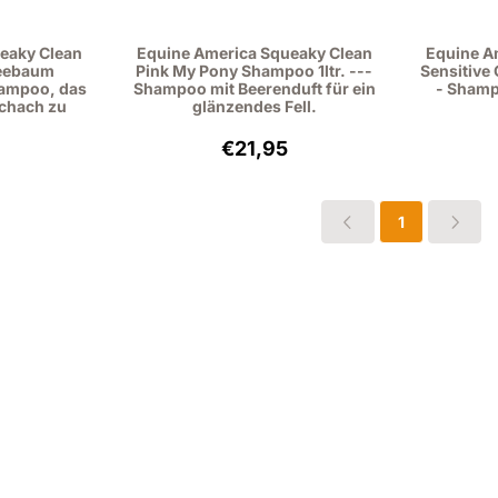
eaky Clean
Equine America Squeaky Clean
Equine A
Teebaum
Pink My Pony Shampoo 1ltr. ---
Sensitive 
hampoo, das
Shampoo mit Beerenduft für ein
- Shamp
 Schach zu
glänzendes Fell.
: 21,95, ohne MwSt.: 18,14
Preis: 21,95, ohne MwSt.: 18,14
€21,95
1