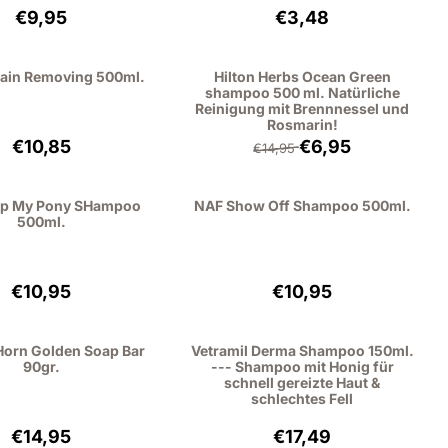
Preis: 9,95, ohne MwSt.: 8,22
Preis: 3,48, ohne MwS
€9,95
€3,48
tain Removing 500ml.
Hilton Herbs Ocean Green
shampoo 500 ml. Natürliche
Reinigung mit Brennnessel und
Rosmarin!
Preis: 10,85, ohne MwSt.: 8,97
Von 14,95 für 6,95, o
€10,85
€6,95
€14,95
p My Pony SHampoo
NAF Show Off Shampoo 500ml.
500ml.
Preis: 10,95, ohne MwSt.: 9,05
Preis: 10,95, ohne MwS
€10,95
€10,95
orn Golden Soap Bar
Vetramil Derma Shampoo 150ml.
90gr.
--- Shampoo mit Honig für
schnell gereizte Haut &
schlechtes Fell
Preis: 14,95, ohne MwSt.: 12,36
Preis: 17,49, ohne MwS
€14,95
€17,49