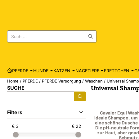
Cookie-Einstellungen sind derzeit geschlossen.
Suche
PFERDE
HUNDE
KATZEN
NAGETIERE
FRETTCHEN
G
Home
/
PFERDE
/
PFERDE Versorgung
/
Waschen
/
Universal Sham
Universal Sham
SUCHE
Suche
Filters
Cavalor Equi Wash
ideale Shampoo, um 
eine schöne Dusche
€ 3
€ 22
Die pH-neutrale Form
zur Haut, aber gna
Schmutz