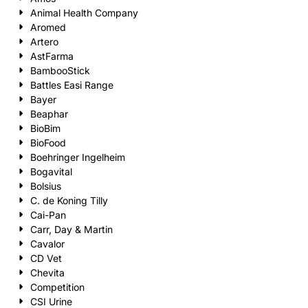
Animal Health Company
Aromed
Artero
AstFarma
BambooStick
Battles Easi Range
Bayer
Beaphar
BioBim
BioFood
Boehringer Ingelheim
Bogavital
Bolsius
C. de Koning Tilly
Cai-Pan
Carr, Day & Martin
Cavalor
CD Vet
Chevita
Competition
CSI Urine