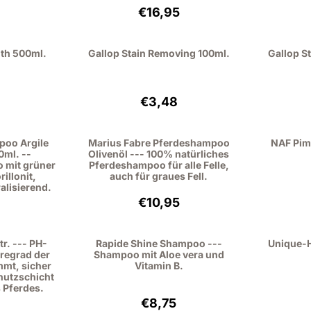
: 15,75, ohne MwSt.: 13,02
Preis: 16,95, ohne MwSt.: 14,01
€16,95
gth 500ml.
Gallop Stain Removing 100ml.
Gallop S
: 10,85, ohne MwSt.: 8,97
Preis: 3,48, ohne MwSt.: 2,88
€3,48
poo Argile
Marius Fabre Pferdeshampoo
NAF Pim
0ml. --
Olivenöl --- 100% natürliches
 mit grüner
Pferdeshampoo für alle Felle,
illonit,
auch für graues Fell.
alisierend.
: 18,95, ohne MwSt.: 15,66
Preis: 10,95, ohne MwSt.: 9,05
€10,95
r. --- PH-
Rapide Shine Shampoo ---
Unique-H
uregrad der
Shampoo mit Aloe vera und
mmt, sicher
Vitamin B.
chutzschicht
s Pferdes.
: 12,85, ohne MwSt.: 10,62
Preis: 8,75, ohne MwSt.: 7,23
€8,75