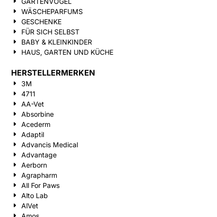
GARTENVÖGEL
WÄSCHEPARFUMS
GESCHENKE
FÜR SICH SELBST
BABY & KLEINKINDER
HAUS, GARTEN UND KÜCHE
HERSTELLERMERKEN
3M
4711
AA-Vet
Absorbine
Acederm
Adaptil
Advancis Medical
Advantage
Aerborn
Agrapharm
All For Paws
Alto Lab
AlVet
Amos