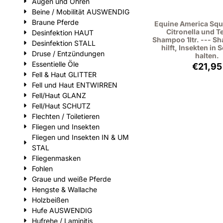
Augen und Ohren
Beine / Mobilität AUSWENDIG
Braune Pferde
Equine America Squ
Citronella und 
Desinfektion HAUT
Shampoo 1ltr. --- S
Desinfektion STALL
hilft, Insekten in
Druse / Entzündungen
halten.
Essentielle Öle
Preis
€21,95
Fell & Haut GLITTER
Fell und Haut ENTWIRREN
Fell/Haut GLANZ
Fell/Haut SCHUTZ
Flechten / Toiletieren
Fliegen und Insekten
Fliegen und Insekten IN & UM
STAL
Fliegenmasken
Fohlen
Graue und weiße Pferde
Hengste & Wallache
Holzbeißen
Hufe AUSWENDIG
Hufrehe / Laminitis