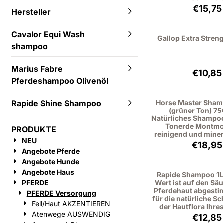
Preis
€15,75
Hersteller
Cavalor Equi Wash
Gallop Extra Stren
shampoo
Marius Fabre
Preis
€10,85
Pferdeshampoo Olivenöl
Horse Master Sham
Rapide Shine Shampoo
(grüner Ton) 75
Natürliches Shampoo
Tonerde Montmor
PRODUKTE
reinigend und miner
NEU
Preis
€18,95
Angebote Pferde
Angebote Hunde
Angebote Haus
Rapide Shampoo 1Lt
Wert ist auf den Sä
PFERDE
Pferdehaut abgesti
PFERDE Versorgung
für die natürliche S
Fell/Haut AKZENTIEREN
der Hautflora Ihre
Atenwege AUSWENDIG
Preis
€12,85