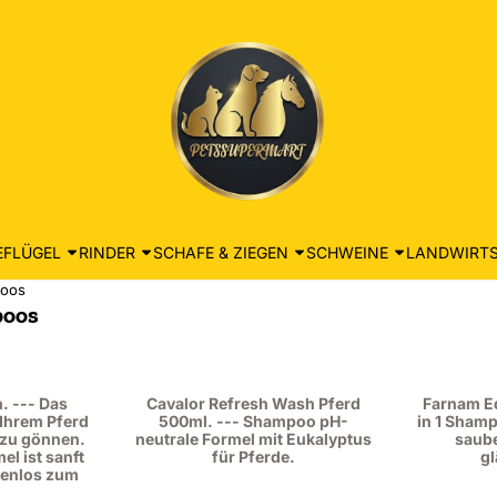
EFLÜGEL
RINDER
SCHAFE & ZIEGEN
SCHWEINE
LANDWIRTS
poos
poos
. --- Das
Cavalor Refresh Wash Pferd
Farnam E
Ihrem Pferd
500ml. --- Shampoo pH-
in 1 Shamp
 zu gönnen.
neutrale Formel mit Eukalyptus
saube
el ist sanft
für Pferde.
gl
denlos zum
.