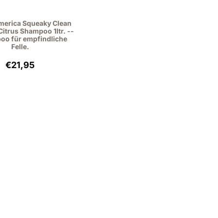
merica Squeaky Clean
Citrus Shampoo 1ltr. --
oo für empfindliche
Felle.
Preis: 21,95, ohne MwSt.: 18,14
€21,95