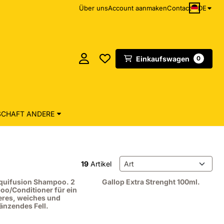
DE
Über uns
Account aanmaken
Contact
Einkaufswagen
0
CHAFT ANDERE
Sortiermethode
19
Artikel
quifusion Shampoo. 2
Gallop Extra Strenght 100ml.
oo/Conditioner für ein
res, weiches und
änzendes Fell.