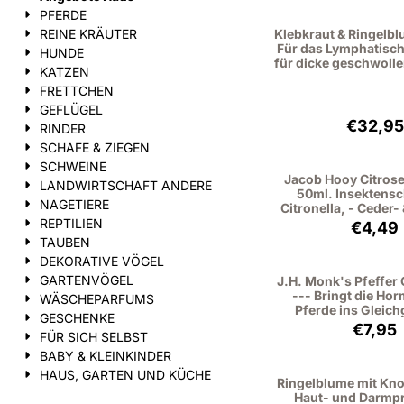
PFERDE
REINE KRÄUTER
Klebkraut & Ringelbl
Für das Lymphatisc
HUNDE
für dicke geschwoll
KATZEN
FRETTCHEN
GEFLÜGEL
Prei
€32,95
RINDER
SCHAFE & ZIEGEN
SCHWEINE
Jacob Hooy Citrose
LANDWIRTSCHAFT ANDERE
50ml. Insektensc
NAGETIERE
Citronella, - Ceder-
REPTILIEN
Preis
€4,49
TAUBEN
DEKORATIVE VÖGEL
GARTENVÖGEL
J.H. Monk's Pfeffe
--- Bringt die Ho
WÄSCHEPARFUMS
Pferde ins Gleich
GESCHENKE
Preis
€7,95
FÜR SICH SELBST
BABY & KLEINKINDER
HAUS, GARTEN UND KÜCHE
Ringelblume mit Kno
Haut- und Darmp