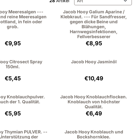
28
Artikel
ooy Meeresalgen ---
Jacob Hooy Galium Aparine /
und reine Meeresalgen
Klebkraut. --- Für Sandfresser,
ottland, in fein oder
gegen dicke Beine und
grob.
Blähungen,
Harnwegsinfektionen,
Fellverbesserer
Preis: 9,95, ohne MwSt.: 9,13
Preis: 8,95, ohne MwSt
€9,95
€8,95
ooy Citrosect Spray
Jacob Hooy Jasminöl
150ml.
Preis: 5,45, ohne MwSt.: 4,50
Preis: 10,49, ohne Mw
€5,45
€10,49
oy Knoblauchpulver.
Jacob Hooy Knoblauchflocken.
uch der 1. Qualität.
Knoblauch von höchster
Qualität.
Preis: 5,95, ohne MwSt.: 5,46
Preis: 6,49, ohne MwSt
€5,95
€6,49
y Thymian PULVER. --
Jacob Hooy Knoblauch und
 Unterstützung der
Bockshornklee.