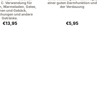
n C. Verwendung für
einer guten Darmfunktion und
, Marmeladen, Gelee,
der Verdauung
hen und Gebäck,
chungen und andere
Getränke.
Preis: 13,95, ohne MwSt.: 12,80
Preis: 5,95, ohne MwSt
€13,95
€5,95