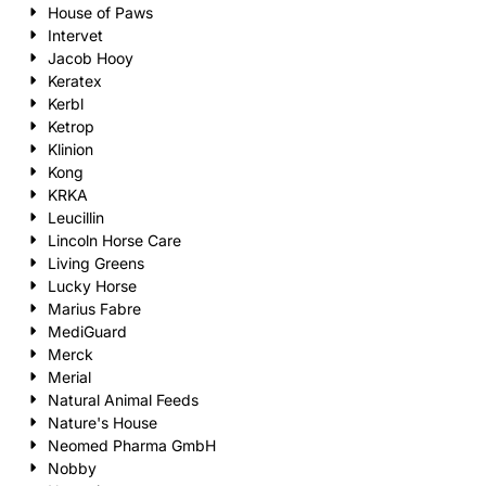
House of Paws
Intervet
Jacob Hooy
Keratex
Kerbl
Ketrop
Klinion
Kong
KRKA
Leucillin
Lincoln Horse Care
Living Greens
Lucky Horse
Marius Fabre
MediGuard
Merck
Merial
Natural Animal Feeds
Nature's House
Neomed Pharma GmbH
Nobby