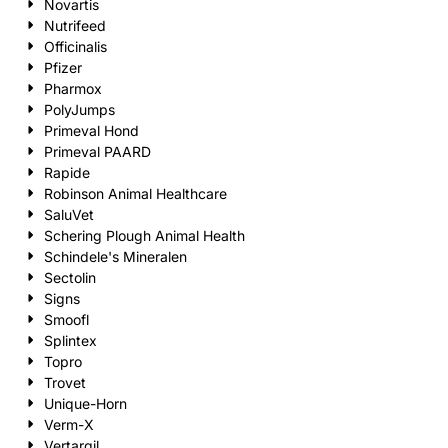
Novartis
Nutrifeed
Officinalis
Pfizer
Pharmox
PolyJumps
Primeval Hond
Primeval PAARD
Rapide
Robinson Animal Healthcare
SaluVet
Schering Plough Animal Health
Schindele's Mineralen
Sectolin
Signs
Smoofl
Splintex
Topro
Trovet
Unique-Horn
Verm-X
Vertargil