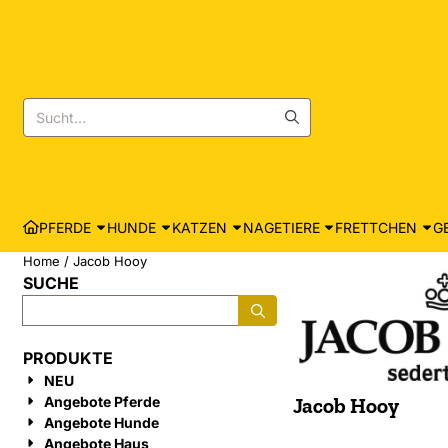
Cookie-Einstellungen sind derzeit geschlossen.
Suche
PFERDE
HUNDE
KATZEN
NAGETIERE
FRETTCHEN
G
Home
/
Jacob Hooy
SUCHE
Suche
PRODUKTE
NEU
Angebote Pferde
Jacob Hooy
Angebote Hunde
Angebote Haus