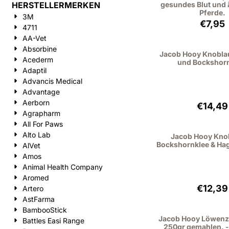
HERSTELLERMERKEN
gesundes Blut und 
Pferde.
3M
Preis
€7,95
4711
AA-Vet
Absorbine
Jacob Hooy Knobla
Acederm
und Bockshorn
Adaptil
Advancis Medical
Advantage
Aerborn
Preis
€14,49
Agrapharm
All For Paws
Alto Lab
Jacob Hooy Kno
Bockshornklee & Hag
AlVet
Amos
Animal Health Company
Aromed
Preis
€12,39
Artero
AstFarma
BambooStick
Jacob Hooy Löwen
Battles Easi Range
250gr gemahlen. --