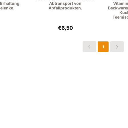
 Erhaltung
Abtransport von
Vitami
elenke.
Abfallprodukten.
Backwaren
Kuc
Teemis
: 14,95, ohne MwSt.: 13,72
Preis: 6,50, ohne MwSt.: 5,96
€6,50
1