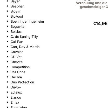
Bayer
Verdauung und die
Beaphar
geschmeidiger G
BioBim
BioFood
Boehringer Ingelheim
Preis
€14,95
Bogavital
Bolsius
C. de Koning Tilly
Cai-Pan
Carr, Day & Martin
Cavalor
CD Vet
Chevita
Competition
CSI Urine
Dechra
Duo Protection
Duvo+
Edialux
Elanco
Emax
Equidivine