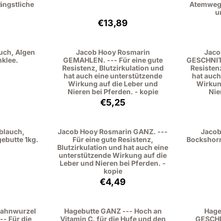
ängstliche
Atemwege
u
: 7,95, ohne MwSt.: 7,29
Preis: 13,89, ohne MwSt.: 12,74
€13,89
uch, Algen
Jacob Hooy Rosmarin
Jaco
klee.
GEMAHLEN. --- Für eine gute
GESCHNITT
Resistenz, Blutzirkulation und
Resisten
hat auch eine unterstützende
hat auch
Wirkung auf die Leber und
Wirkun
Nieren bei Pferden. - kopie
Nie
: 14,49, ohne MwSt.: 13,29
Preis: 5,25, ohne MwSt.: 4,82
€5,25
blauch,
Jacob Hooy Rosmarin GANZ. ---
Jacob
ebutte 1kg.
Für eine gute Resistenz,
Bockshorn
Blutzirkulation und hat auch eine
unterstützende Wirkung auf die
Leber und Nieren bei Pferden. -
kopie
: 12,39, ohne MwSt.: 11,37
Preis: 4,49, ohne MwSt.: 4,12
€4,49
zahnwurzel
Hagebutte GANZ --- Hoch an
Hage
- Für die
Vitamin C. für die Hufe und den
GESCHN