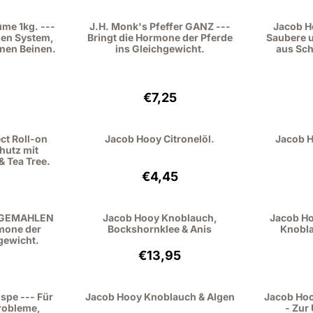
ume 1kg. ---
J.H. Monk's Pfeffer GANZ ---
Jacob H
hen System,
Bringt die Hormone der Pferde
Saubere 
enen Beinen.
ins Gleichgewicht.
aus Sch
s: 32,95, ohne MwSt.: 30,23
Preis: 7,25, ohne MwSt.: 6,65
€7,25
ct Roll-on
Jacob Hooy Citronelöl.
Jacob H
hutz mit
 & Tea Tree.
: 4,49, ohne MwSt.: 3,71
Preis: 4,45, ohne MwSt.: 3,68
€4,45
r GEMAHLEN
Jacob Hooy Knoblauch,
Jacob Ho
rmone der
Bockshornklee & Anis
Knobla
gewicht.
: 7,95, ohne MwSt.: 7,29
Preis: 13,95, ohne MwSt.: 12,80
€13,95
spe --- Für
Jacob Hooy Knoblauch & Algen
Jacob Hoo
robleme,
- Zur