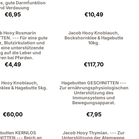
, gute Darmfunktion
nd Verdauung
Preis: 6,95, ohne MwSt.: 6,38
Preis: 10,49, ohne Mw
€6,95
€10,49
b Hooy Rosmarin
Jacob Hooy Knoblauch,
EN. --- Für eine gute
Bockshornklee & Hagebutte
z, Blutzirkulation und
10kg.
 eine unterstützende
g auf die Leber und
ren bei Pferden.
Preis: 4,49, ohne MwSt.: 4,12
Preis: 117,70, ohne Mw
€4,49
€117,70
 Hooy Knoblauch,
Hagebutten GESCHNITTEN ---
klee & Hagebutte 5kg.
Zur ernährungsphysiologischen
Unterstützung des
Immunsystems und
Bewegungsapparat.
Preis: 60,00, ohne MwSt.: 55,05
Preis: 7,95, ohne MwSt
€60,00
€7,95
butten KERNLOS
Jacob Hooy Thymian. --- Zur
ITTEN --- Reich an
Unterstützung der Atemwege,