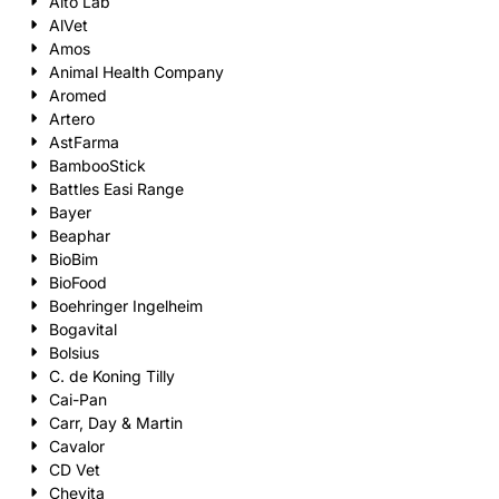
Alto Lab
AlVet
Amos
Animal Health Company
Aromed
Artero
AstFarma
BambooStick
Battles Easi Range
Bayer
Beaphar
BioBim
BioFood
Boehringer Ingelheim
Bogavital
Bolsius
C. de Koning Tilly
Cai-Pan
Carr, Day & Martin
Cavalor
CD Vet
Chevita