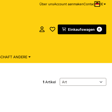
DE
Über uns
Account aanmaken
Contact
Einkaufswagen
0
CHAFT ANDERE
Sortiermethode
1
Artikel