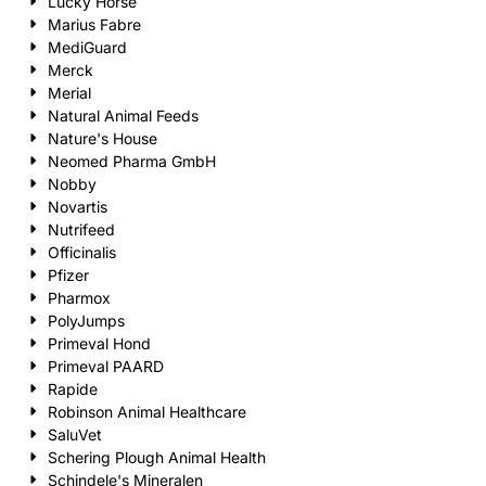
Lucky Horse
Marius Fabre
MediGuard
Merck
Merial
Natural Animal Feeds
Nature's House
Neomed Pharma GmbH
Nobby
Novartis
Nutrifeed
Officinalis
Pfizer
Pharmox
PolyJumps
Primeval Hond
Primeval PAARD
Rapide
Robinson Animal Healthcare
SaluVet
Schering Plough Animal Health
Schindele's Mineralen