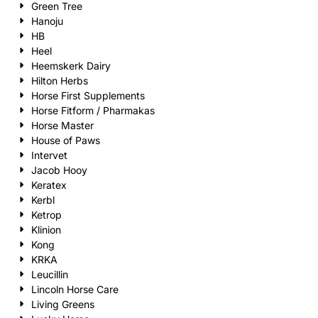
Green Tree
Hanoju
HB
Heel
Heemskerk Dairy
Hilton Herbs
Horse First Supplements
Horse Fitform / Pharmakas
Horse Master
House of Paws
Intervet
Jacob Hooy
Keratex
Kerbl
Ketrop
Klinion
Kong
KRKA
Leucillin
Lincoln Horse Care
Living Greens