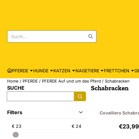
Cookie-Einstellungen sind derzeit geschlossen.
Suche
PFERDE
HUNDE
KATZEN
NAGETIERE
FRETTCHEN
G
Home
/
PFERDE
/
PFERDE Auf und um das Pferd
/
Schabracken
Schabracken
SUCHE
Suche
Filters
Covalliero Schabra
Prei
€23,9
€ 23
€ 24