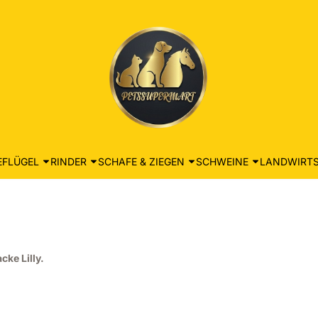
EFLÜGEL
RINDER
SCHAFE & ZIEGEN
SCHWEINE
LANDWIRTS
cke Lilly.
s: 23,99, ohne MwSt.: 19,83
9