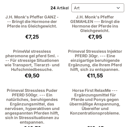
Sortiermethode
24
Artikel
J.H. Monk's Pfeffer GANZ -
J.H. Monk's Pfeffer
-- Bringt die Hormone der
GEMAHLEN --- Bringt die
Pferde ins Gleichgewicht.
Hormone der Pferde ins
Gleichgewicht.
Preis: 7,25, ohne MwSt.: 6,65
Preis: 7,95, ohne
€7,25
€7,95
PrimeVal stressless
Primeval Stressless Injektor
pheromone gel pferd 5ml. -
PFERD 30gr. --- Eine
-- Für stressige Situationen
einzigartige beruhigende
wie Transport, Tierarzt- und
Ergänzung, die Ihrem Pferd
Hufschmiedbesuche.
hilft, sich zu entspannen.
Preis: 9,50, ohne MwSt.: 8,72
Preis: 11,55, ohn
€9,50
€11,55
Primeval Stressless Puder
Horse First RelaxMe ---
PFERD 500gr. --- Ein
Ergänzungsmittel für
natürliches, beruhigendes
Pferde und Ponys gegen
Ergänzungsmittel, das
übermäßige Anspannung,
nervösen, hyperaktiven und
Übereifer und
angespannten Pferden hilft,
Konzentrationsprobleme.
sich in Stresssituationen zu
entspannen.