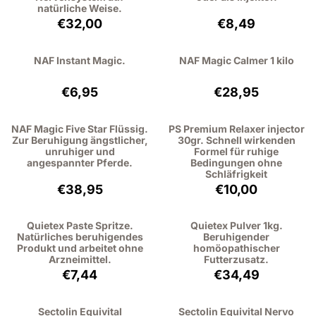
natürliche Weise.
Preis: 32,00, ohne MwSt.: 29,36
Preis: 8,49, ohne
€32,00
€8,49
NAF Instant Magic.
NAF Magic Calmer 1 kilo
Preis: 6,95, ohne MwSt.: 6,38
Preis: 28,95, oh
€6,95
€28,95
NAF Magic Five Star Flüssig.
PS Premium Relaxer injector
Zur Beruhigung ängstlicher,
30gr. Schnell wirkenden
unruhiger und
Formel für ruhige
angespannter Pferde.
Bedingungen ohne
Schläfrigkeit
Preis: 38,95, ohne MwSt.: 35,73
Preis: 10,00, ohn
€38,95
€10,00
Quietex Paste Spritze.
Quietex Pulver 1kg.
Natürliches beruhigendes
Beruhigender
Produkt und arbeitet ohne
homöopathischer
Arzneimittel.
Futterzusatz.
Preis: 7,44, ohne MwSt.: 6,83
Preis: 34,49, oh
€7,44
€34,49
Sectolin Equivital
Sectolin Equivital Nervo