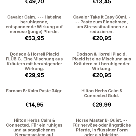
Preis: 49,70, ohne MwSt.: 45,60
Preis: 13,45, ohn
€49,70
€13,45
Cavalor Calm. --- Hat eine
Cavalor Take It Easy 60ml. -
beruhigende,
-- Paste zum Einnehmen,
entspannende Wirkung auf
um Stresssituationen zu
nervöse (junge) Pferde.
reduzieren.
Preis: 53,95, ohne MwSt.: 49,50
Preis: 20,95, oh
€53,95
€20,95
Dodson & Horrell Placid
Dodson & Horrell Placid.
FLÜßIG. Eine Mischung aus
Placid ist eine Mischung aus
Kräutern mit beruhigender
Kräutern mit beruhigender
Wirkung.
Wirkung.
Preis: 29,95, ohne MwSt.: 27,48
Preis: 20,95, oh
€29,95
€20,95
Farnam B-Kalm Paste 34gr.
Hilton Herbs Calm &
Connected Gold.
Preis: 14,95, ohne MwSt.: 13,72
Preis: 29,99, ohn
€14,95
€29,99
Hilton Herbs Calm &
Horse Master B-Quiet. --
Connected. Für ein ruhiges
Für nervöse oder ängstliche
und ausgeglichenes
Pferde, in flüssiger Form
Nervensystem auf
oder als Injektor.