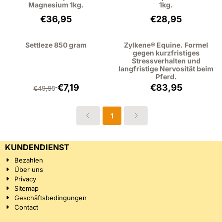
Magnesium 1kg.
1kg.
Preis: 36,95, ohne MwSt.: 33,90
Preis: 28,95, oh
€36,95
€28,95
Settleze 850 gram
Zylkene® Equine. Formel
gegen kurzfristiges
Stressverhalten und
langfristige Nervosität beim
Pferd.
Von 49,95 für 7,19, ohne MwSt.: 6,60
Preis: 83,95, oh
€7,19
€83,95
€49,95
1
KUNDENDIENST
Bezahlen
Über uns
Privacy
Sitemap
Geschäftsbedingungen
Contact