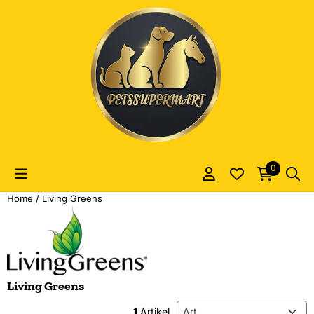
Cookie-Einstellungen sind derzeit geschlossen.
0
Home
/
Living Greens
Living Greens
Sortiermethode
1
Artikel