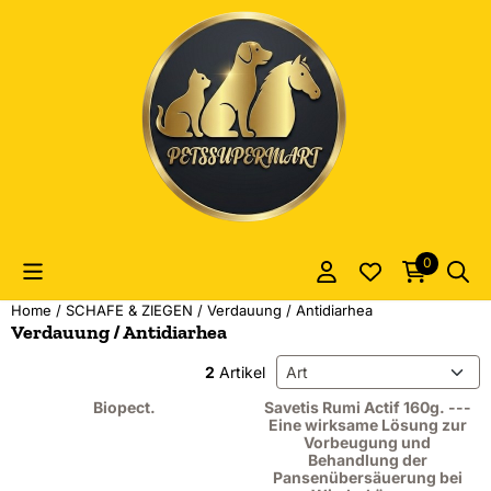
Cookie-Einstellungen sind derzeit geschlossen.
0
Home
/
SCHAFE & ZIEGEN
/
Verdauung / Antidiarhea
Verdauung / Antidiarhea
Sortiermethode
2
Artikel
Biopect.
Savetis Rumi Actif 160g. ---
Eine wirksame Lösung zur
Vorbeugung und
Behandlung der
Pansenübersäuerung bei