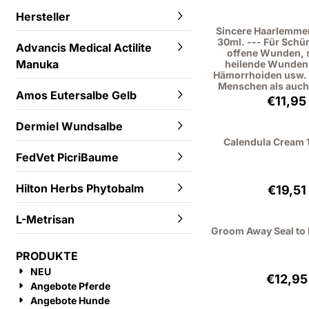
Hersteller
Sincere Haarlemme
30ml. --- Für Sch
Advancis Medical Actilite
offene Wunden, 
Manuka
heilende Wunden,
Hämorrhoiden usw. 
Menschen als auch 
Amos Eutersalbe Gelb
Preis
€11,95
Dermiel Wundsalbe
Calendula Cream 
FedVet PicriBaume
Preis
Hilton Herbs Phytobalm
€19,51
L-Metrisan
Groom Away Seal to 
PRODUKTE
NEU
Preis
€12,95
Angebote Pferde
Angebote Hunde