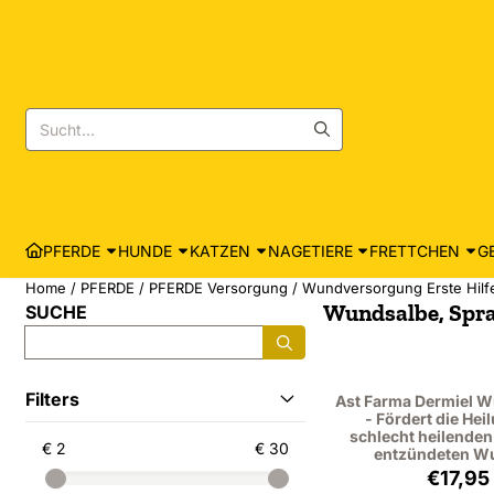
Cookie-Einstellungen sind derzeit geschlossen.
Suche
PFERDE
HUNDE
KATZEN
NAGETIERE
FRETTCHEN
G
Home
/
PFERDE
/
PFERDE Versorgung
/
Wundversorgung Erste Hilf
Wundsalbe, Spra
SUCHE
Suche
Filters
Ast Farma Dermiel W
- Fördert die Hei
schlecht heilende
€ 2
€ 30
entzündeten W
Preis
€17,95