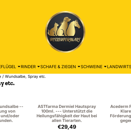
EFLÜGEL
RINDER
SCHAFE & ZIEGEN
SCHWEINE
LANDWIRTS
e
/
Wundsalbe, Spray etc.
y etc.
undsalbe --
ASTfarma Dermiel Hautspray
Acederm P
lung von
100ml. --- Unterstützt die
Klar
n und/oder
Heilungsfähigkeit der Haut bei
Förderung
unden.
allen Tierarten.
gege
: 17,95, ohne MwSt.: 14,83
Preis: 29,49, ohne MwSt.: 24,37
€29,49