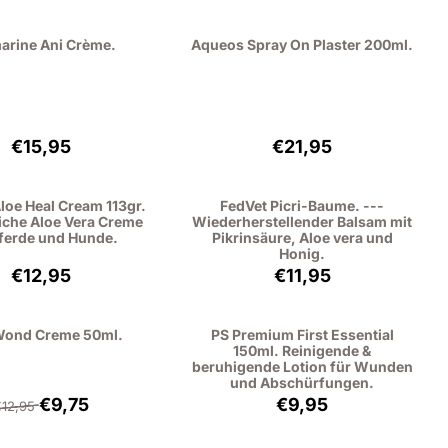
arine Ani Crème.
Aqueos Spray On Plaster 200ml.
Preis: 15,95, ohne MwSt.: 13,18
Preis: 21,95, ohne MwS
€15,95
€21,95
loe Heal Cream 113gr.
FedVet Picri-Baume. ---
liche Aloe Vera Creme
Wiederherstellender Balsam mit
Pferde und Hunde.
Pikrinsäure, Aloe vera und
Honig.
Preis: 12,95, ohne MwSt.: 10,70
Preis: 11,95, ohne MwS
€12,95
€11,95
Wond Creme 50ml.
PS Premium First Essential
150ml. Reinigende &
beruhigende Lotion für Wunden
und Abschürfungen.
Von 12,95 für 9,75, ohne MwSt.: 8,06
Preis: 9,95, ohne MwS
€9,75
€9,95
€12,95