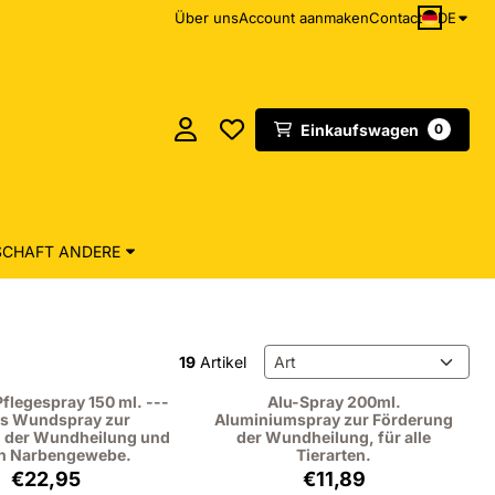
DE
Über uns
Account aanmaken
Contact
Einkaufswagen
0
CHAFT ANDERE
Sortiermethode
19
Artikel
flegespray 150 ml. ---
Alu-Spray 200ml.
es Wundspray zur
Aluminiumspray zur Förderung
 der Wundheilung und
der Wundheilung, für alle
n Narbengewebe.
Tierarten.
Preis: 22,95, ohne MwSt.: 18,97
Preis: 11,89, ohne MwS
€22,95
€11,89