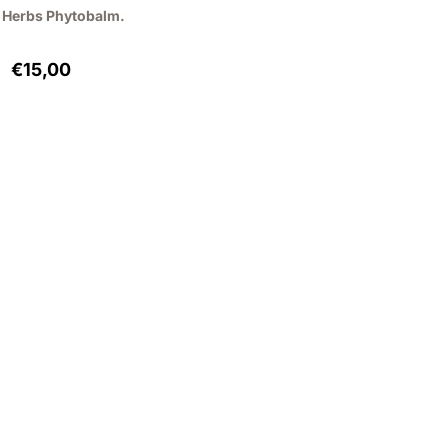
n Herbs Phytobalm.
Preis: 15,00, ohne MwSt.: 12,40
€15,00