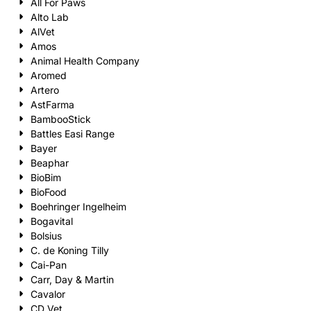
All For Paws
Alto Lab
AlVet
Amos
Animal Health Company
Aromed
Artero
AstFarma
BambooStick
Battles Easi Range
Bayer
Beaphar
BioBim
BioFood
Boehringer Ingelheim
Bogavital
Bolsius
C. de Koning Tilly
Cai-Pan
Carr, Day & Martin
Cavalor
CD Vet