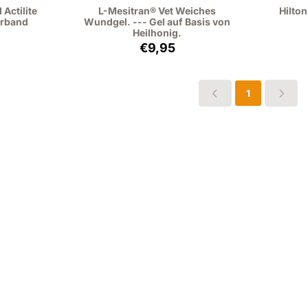
Actilite
L-Mesitran® Vet Weiches
Hilto
erband
Wundgel. --- Gel auf Basis von
Heilhonig.
: 2,58, ohne MwSt.: 2,13
Preis: 9,95, ohne MwSt.: 8,22
€9,95
1