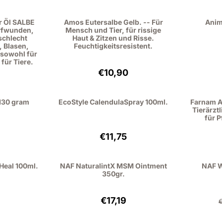
r Öl SALBE
Amos Eutersalbe Gelb. -- Für
Anim
ürfwunden,
Mensch und Tier, für rissige
schlecht
Haut & Zitzen und Risse.
 Blasen,
Feuchtigkeitsresistent.
sowohl für
für Tiere.
: 11,95, ohne MwSt.: 9,88
Preis: 10,90, ohne MwSt.: 9,01
€10,90
130 gram
EcoStyle CalendulaSpray 100ml.
Farnam A
Tierärzt
für 
: 19,51, ohne MwSt.: 16,12
Preis: 11,75, ohne MwSt.: 9,71
€11,75
Heal 100ml.
NAF NaturalintX MSM Ointment
NAF 
350gr.
: 12,95, ohne MwSt.: 10,70
Preis: 17,19, ohne MwSt.: 14,21
€17,19