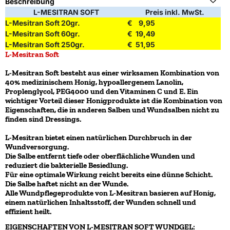
Beschreibung
L-MESITRAN SOFT
Preis inkl. MwSt.
L-Mesitran Soft 20gr.
€ 9,95
L-Mesitran Soft 60gr.
€ 19,49
L-Mesitran Soft 250gr.
€ 51,95
L-Mesitran Soft
L-Mesitran Soft besteht aus einer wirksamen Kombination von
40% medizinischem Honig, hypoallergenem Lanolin,
Proplenglycol, PEG4000 und den Vitaminen C und E. Ein
wichtiger Vorteil dieser Honigprodukte ist die Kombination von
Eigenschaften, die in anderen Salben und Wundsalben nicht zu
finden sind Dressings.
L-Mesitran bietet einen natürlichen Durchbruch in der
Wundversorgung.
Die Salbe entfernt tiefe oder oberflächliche Wunden und
reduziert die bakterielle Besiedlung.
Für eine optimale Wirkung reicht bereits eine dünne Schicht.
Die Salbe haftet nicht an der Wunde.
Alle Wundpflegeprodukte von L-Mesitran basieren auf Honig,
einem natürlichen Inhaltsstoff, der Wunden schnell und
effizient heilt.
EIGENSCHAFTEN VON L-MESITRAN SOFT WUNDGEL: