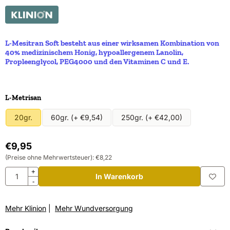
L-Mesitran Soft besteht aus einer wirksamen Kombination von
40% medizinischem Honig, hypoallergenem Lanolin,
Propleenglycol, PEG4000 und den Vitaminen C und E.
Eine Auswahl treffen für
L-Metrisan
20gr.
60gr. (+ €9,54)
250gr. (+ €42,00)
€
9,95
(Preise ohne Mehrwertsteuer):
€
8,22
Anzahl
+
In Warenkorb
-
Mehr Klinion
|
Mehr Wundversorgung