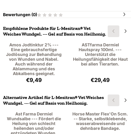
Bewertungen (
0
)
Empfohlene Produkte für
L-Mesitran® Vet
Weiches Wundgel. --- Gel auf Basis von Heilhonig.
Amos Jodtinktur 2% ---
ASTfarma Dermiel
Eine gebrauchsfertige
Hautspray 100ml. ---
Jodlösung zur Behandlung
Unterstützt die
von Wunden und Nabel.
Heilungsfähigkeit der Haut
Auch während der
bei allen Tierarten.
Ablammung und des
Abkalbens geeignet.
Preis: 9,49, ohne MwSt.: 8,71
Preis: 29,49, oh
€9,49
€29,49
Alternative Artikel für
L-Mesitran® Vet Weiches
Wundgel. --- Gel auf Basis von Heilhonig.
Ast Farma Dermiel
Horse Master Flex'On 5cm.
Wundsalbe --- Fördert die
-- Starke, selbstklebende,
Heilung von schlecht
wasserabweisende und
heilenden und/oder
dehnbare Bandage.
entzündeten Wunden.