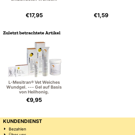
Preis: 17,95, ohne MwSt.: 14,83
Preis: 1,59, ohne
€17,95
€1,59
Zuletzt betrachtete Artikel
L-Mesitran® Vet Weiches
Wundgel. --- Gel auf Basis
von Heilhonig.
€
9,95
KUNDENDIENST
Bezahlen
Über uns