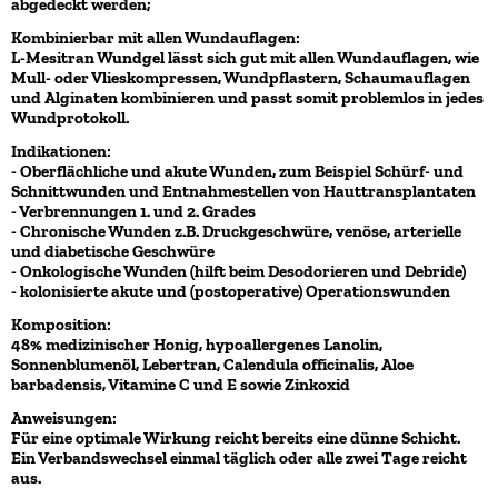
abgedeckt werden;
Kombinierbar mit allen Wundauflagen:
L-Mesitran Wundgel lässt sich gut mit allen Wundauflagen, wie
Mull- oder Vlieskompressen, Wundpflastern, Schaumauflagen
und Alginaten kombinieren und passt somit problemlos in jedes
Wundprotokoll.
​Indikationen:
- Oberflächliche und akute Wunden, zum Beispiel Schürf- und
Schnittwunden und Entnahmestellen von Hauttransplantaten
- Verbrennungen 1. und 2. Grades
- Chronische Wunden z.B. Druckgeschwüre, venöse, arterielle
und diabetische Geschwüre
- Onkologische Wunden (hilft beim Desodorieren und Debride)
- kolonisierte akute und (postoperative) Operationswunden
Komposition:
48% medizinischer Honig, hypoallergenes Lanolin,
Sonnenblumenöl, Lebertran, Calendula officinalis, Aloe
barbadensis, Vitamine C und E sowie Zinkoxid
Anweisungen:
Für eine optimale Wirkung reicht bereits eine dünne Schicht.
Ein Verbandswechsel einmal täglich oder alle zwei Tage reicht
aus.