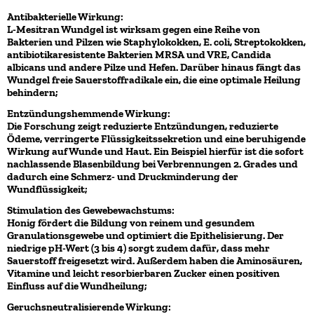
Antibakterielle Wirkung:
L-Mesitran Wundgel ist wirksam gegen eine Reihe von
Bakterien und Pilzen wie Staphylokokken, E. coli, Streptokokken,
antibiotikaresistente Bakterien MRSA und VRE, Candida
albicans und andere Pilze und Hefen. Darüber hinaus fängt das
Wundgel freie Sauerstoffradikale ein, die eine optimale Heilung
behindern;
Entzündungshemmende Wirkung:
Die Forschung zeigt reduzierte Entzündungen, reduzierte
Ödeme, verringerte Flüssigkeitssekretion und eine beruhigende
Wirkung auf Wunde und Haut. Ein Beispiel hierfür ist die sofort
nachlassende Blasenbildung bei Verbrennungen 2. Grades und
dadurch eine Schmerz- und Druckminderung der
Wundflüssigkeit;
Stimulation des Gewebewachstums:
Honig fördert die Bildung von reinem und gesundem
Granulationsgewebe und optimiert die Epithelisierung. Der
niedrige pH-Wert (3 bis 4) sorgt zudem dafür, dass mehr
Sauerstoff freigesetzt wird. Außerdem haben die Aminosäuren,
Vitamine und leicht resorbierbaren Zucker einen positiven
Einfluss auf die Wundheilung;
Geruchsneutralisierende Wirkung: