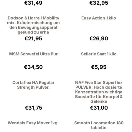
Preis: 31,49, ohne MwSt.: 28,89
Preis: 32,95, oh
€31,49
€32,95
Dodson & Horrell Mobility
Easy Action 1 kilo
mix. Kräutermischung um
den Bewegungsapparat
gesund zu erha
Preis: 21,95, ohne MwSt.: 20,14
Preis: 26,90, oh
€21,95
€26,90
MSM Schwefel Ultra Pur
Sellerie Saat 1 kilo
Preis: 34,50, ohne MwSt.: 31,65
Preis: 5,95, ohne
€34,50
€5,95
Cortaflex HA Regular
NAF Five Star Superflex
Strength Pulver.
PULVER. Hoch dosierte
Konzentration wichtige
Baustoffe für Knorpel &
Gelenke
Preis: 31,75, ohne MwSt.: 29,13
Preis: 31,00, oh
€31,75
€31,00
Wendals Easy Mover 1kg.
Smooth Locomotion 180
tablette