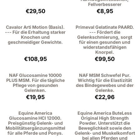
Fellverbesserer
Preis: 29,50, ohne MwSt.: 27,06
Preis: 8,95, ohne
€29,50
€8,95
Cavalor Arti Motion (Basis).
Primeval Gelatinate PAARD.
--- Für die Erhaltung starker
--- Fördert die
Knochen und
Gelenkschmierung, sorgt
geschmeidiger Gewichte.
für einen gesunden und
widerstandsfähigen
Knorpel.
Preis: 108,95, ohne MwSt.: 99,95
Preis: 99,50, oh
€108,95
€99,50
NAF Glucosamine 10000
NAF MSM Schwefel Pur.
PLUS MSM. Für die tägliche
Wichtig für die Elastizität
Pflege von gesunden
des Bindegewebes und der
Gelenken.
Gelenke.
Preis: 19,95, ohne MwSt.: 18,30
Preis: 22,96, oh
€19,95
€22,96
Equine America
Equine America ButeLess
Glucosamine HCI 12000.
Original High Strength
Preisgünstig Gelenk- und
Powder. Unterstützt die
Mobilitätsergänzungsmittel
Beweglichkeit sowie den
für alle Pferde und Ponys.
Gelenk- und Muskelkomfort
bei allen Pferden und