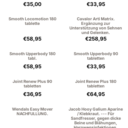
Preis: 35,00, ohne MwSt.: 32,11
Preis: 33,95, ohn
€35,00
€33,95
Smooth Locomotion 180
Cavalor Arti Matrix.
tablette
Ergänzung zur
Unterstützung von Sehnen
und Gelenken.
Preis: 58,95, ohne MwSt.: 54,08
Preis: 258,95, o
€58,95
€258,95
Smooth Upperbody 180
Smooth Upperbody 90
tabl.
tabletten
Preis: 58,95, ohne MwSt.: 54,08
Preis: 33,95, ohn
€58,95
€33,95
Joint Renew Plus 90
Joint Renew Plus 180
tabletten
tabletten
Preis: 36,95, ohne MwSt.: 33,90
Preis: 64,95, oh
€36,95
€64,95
Wendals Easy Mover
Jacob Hooy Galium Aparine
NACHFULLUNG.
/ Klebkraut. --- Für
Sandfresser, gegen dicke
Beine und Blähungen,
Harnwegsinfektionen,