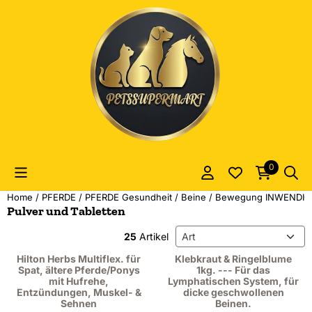
Cookie-Einstellungen sind derzeit geschlossen.
0
Home
/
PFERDE
/
PFERDE Gesundheit
/
Beine / Bewegung INWENDIG
Pulver und Tabletten
Sortiermethode
25
Artikel
Hilton Herbs Multiflex. für
Klebkraut & Ringelblume
Spat, ältere Pferde/Ponys
1kg. --- Für das
mit Hufrehe,
Lymphatischen System, für
Entzündungen, Muskel- &
dicke geschwollenen
Sehnen
Beinen.