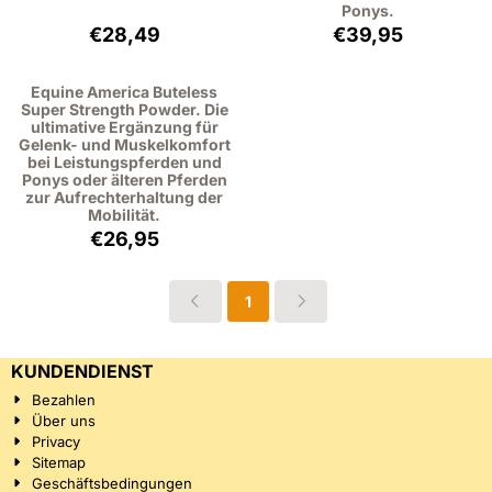
Ponys.
Preis: 28,49, ohne MwSt.: 26,14
Preis: 39,95, oh
€28,49
€39,95
Equine America Buteless
Super Strength Powder. Die
ultimative Ergänzung für
Gelenk- und Muskelkomfort
bei Leistungspferden und
Ponys oder älteren Pferden
zur Aufrechterhaltung der
Mobilität.
Preis: 26,95, ohne MwSt.: 24,72
€26,95
1
KUNDENDIENST
Bezahlen
Über uns
Privacy
Sitemap
Geschäftsbedingungen