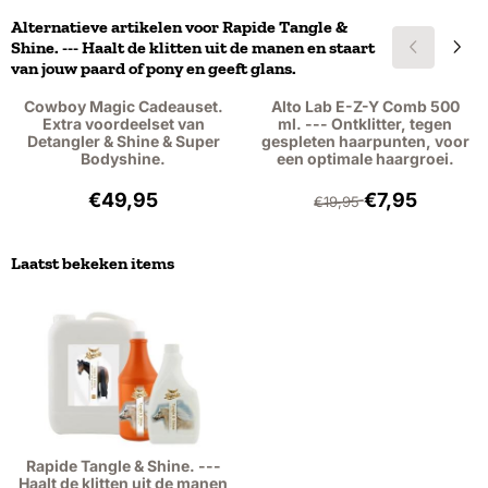
Alternatieve artikelen voor
Rapide Tangle &
Shine. --- Haalt de klitten uit de manen en staart
van jouw paard of pony en geeft glans.
Cowboy Magic Cadeauset.
Alto Lab E-Z-Y Comb 500
Extra voordeelset van
ml. --- Ontklitter, tegen
Detangler & Shine & Super
gespleten haarpunten, voor
Bodyshine.
een optimale haargroei.
Prijs: 49,95, exclusief btw: 41,28
Van 19,95 voor 7,
€49,95
€7,95
€19,95
Laatst bekeken items
Rapide Tangle & Shine. ---
Haalt de klitten uit de manen