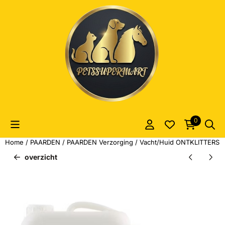
Cookievoorkeuren zijn momenteel gesloten.
0
Home
/
PAARDEN
/
PAARDEN Verzorging
/
Vacht/Huid ONTKLITTERS
/
overzicht