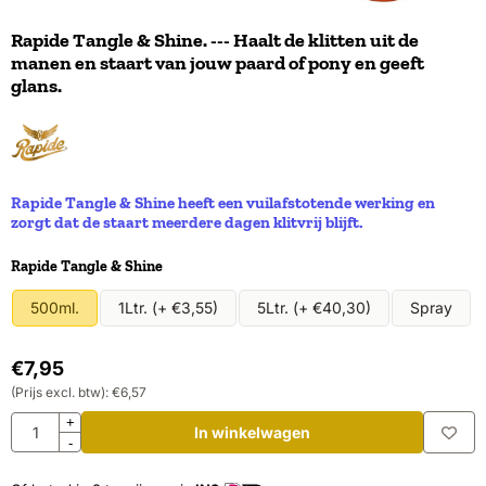
Rapide Tangle & Shine. --- Haalt de klitten uit de
manen en staart van jouw paard of pony en geeft
glans.
Rapide Tangle & Shine heeft een vuilafstotende werking en
zorgt dat de staart meerdere dagen klitvrij blijft.
Maak een keuze voor
Rapide Tangle & Shine
500ml.
1Ltr. (+ €3,55)
5Ltr. (+ €40,30)
Spray
€
7,95
(Prijs excl. btw):
€
6,57
Aantal
+
In winkelwagen
-