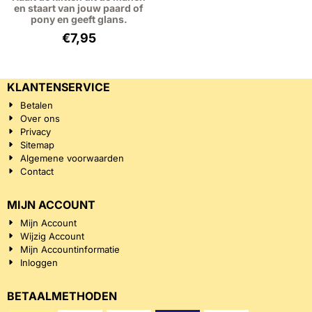
en staart van jouw paard of
pony en geeft glans.
€
7,95
KLANTENSERVICE
Betalen
Over ons
Privacy
Sitemap
Algemene voorwaarden
Contact
MIJN ACCOUNT
Mijn Account
Wijzig Account
Mijn Accountinformatie
Inloggen
BETAALMETHODEN