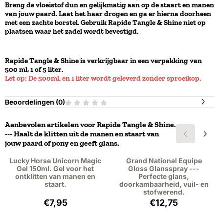
Breng de vloeistof dun en gelijkmatig aan op de staart en manen
van jouw paard. Laat het haar drogen en ga er hierna doorheen
met een zachte borstel. Gebruik Rapide Tangle & Shine niet op
plaatsen waar het zadel wordt bevestigd.
Rapide Tangle & Shine is verkrijgbaar in een verpakking van
500 ml, 1 of 5 liter.
Let op:
De 500ml. en 1 liter wordt geleverd zonder sproeikop.
Beoordelingen (
0
)
Aanbevolen artikelen voor
Rapide Tangle & Shine.
--- Haalt de klitten uit de manen en staart van
jouw paard of pony en geeft glans.
Lucky Horse Unicorn Magic
Grand National Equipe
Gel 150ml. Gel voor het
Gloss Glansspray ---
ontklitten van manen en
Perfecte glans,
staart.
doorkambaarheid, vuil- en
stofwerend.
Prijs: 7,95, exclusief btw: 6,57
Prijs: 12,75, excl
€7,95
€12,75