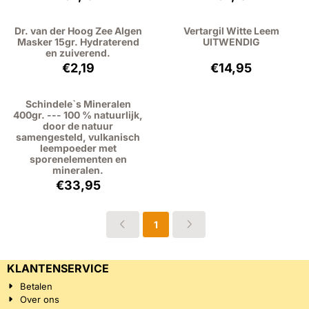
Dr. van der Hoog Zee Algen
Vertargil Witte Leem
Masker 15gr. Hydraterend
UITWENDIG
en zuiverend.
Prijs: 2,19, exclusief btw: 1,81
Prijs: 14,95, excl
€2,19
€14,95
Schindele`s Mineralen
400gr. --- 100 % natuurlijk,
door de natuur
samengesteld, vulkanisch
leempoeder met
sporenelementen en
mineralen.
Prijs: 33,95, exclusief btw: 31,15
€33,95
1
KLANTENSERVICE
Betalen
Over ons