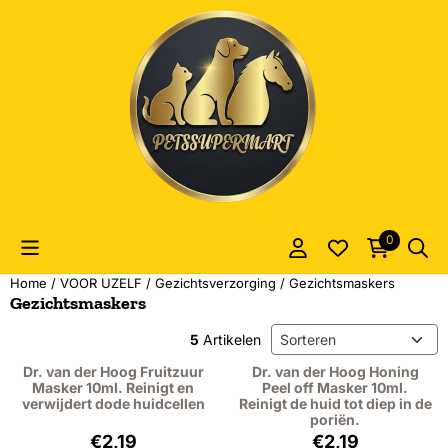
Cookievoorkeuren zijn momenteel gesloten.
0
Home
/
VOOR UZELF
/
Gezichtsverzorging
/
Gezichtsmaskers
Gezichtsmaskers
Sorteermethode
5
Artikelen
Dr. van der Hoog Fruitzuur
Dr. van der Hoog Honing
Masker 10ml. Reinigt en
Peel off Masker 10ml.
verwijdert dode huidcellen
Reinigt de huid tot diep in de
poriën.
Prijs: 2,19, exclusief btw: 1,81
Prijs: 2,19, exclus
€2,19
€2,19