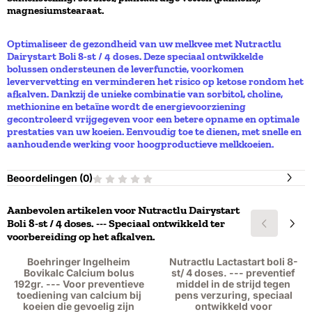
magnesiumstearaat.
Optimaliseer de gezondheid van uw melkvee met
Nutractlu
Dairystart Boli 8-st / 4 doses
. Deze speciaal ontwikkelde
bolussen ondersteunen de leverfunctie, voorkomen
leververvetting en verminderen het risico op ketose rondom het
afkalven. Dankzij de unieke combinatie van sorbitol, choline,
methionine en betaïne wordt de energievoorziening
gecontroleerd vrijgegeven voor een betere opname en optimale
prestaties van uw koeien. Eenvoudig toe te dienen, met snelle en
aanhoudende werking voor hoogproductieve melkkoeien.
Beoordelingen (
0
)
Aanbevolen artikelen voor
Nutractlu Dairystart
Boli 8-st / 4 doses. --- Speciaal ontwikkeld ter
voorbereiding op het afkalven.
Boehringer Ingelheim
Nutractlu Lactastart boli 8-
Bovikalc Calcium bolus
st/ 4 doses. --- preventief
192gr. --- Voor preventieve
middel in de strijd tegen
toediening van calcium bij
pens verzuring, speciaal
koeien die gevoelig zijn
ontwikkeld voor