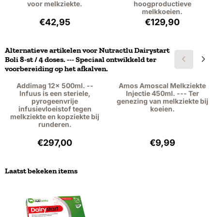
voor melkziekte.
hoogproductieve
melkkoeien.
Prijs: 42,95, exclusief btw: 35,50
Prijs: 129,90, exc
€42,95
€129,90
Alternatieve artikelen voor
Nutractlu Dairystart
Boli 8-st / 4 doses. --- Speciaal ontwikkeld ter
voorbereiding op het afkalven.
Addimag 12x 500ml. --
Amos Amoscal Melkziekte
Infuus is een steriele,
Injectie 450ml. --- Ter
pyrogeenvrije
genezing van melkziekte bij
infusievloeistof tegen
koeien.
melkziekte en kopziekte bij
runderen.
Prijs: 297,00, exclusief btw: 245,45
Prijs: 9,99, exclu
€297,00
€9,99
Laatst bekeken items