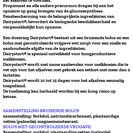
het afkalven te voorzien.
Propionaat en alle andere precursors dragen bij aan het
opnieuw op gang brengen van de glucosesynthese.
Pensbescherming van de belangrijkste ingrediënten van
Dairystart®, bevordert de biologische beschikbaarheid en
vergemakkelijkt hun opname.
Een dosering Dairystart® bestaat uit een bruisende bolus en een
bolus met gecontroleerde vrijgave wat zorgt voor een snelle en
aanhoudende afgifte van de ingrediënten.
Dairystart® is speciaal ontwikkeld voor hoogproductieve
melkkoeien.
Dairystart® wordt met name aanbevolen voor melkkoeien die te
vet zijn voor het afkalven met gebrek aan eetlust met meer dan 2
lactaties.
Dairystart® wordt 10 tot 15 dagen voor het afkalven eenmalig
toegediend.
De toediening kan herhaald worden bij een hoog risico op
ketose.
SAMENSTELLING BRUISENDE BOLUS
samenstelling: Sorbitol, natriumbicarbonaat, plantaardige
vetten (palmolie), magnesiumstearaat.
BOLUS MET GECONTROLEERDE VRIJGAVE:
Samenstelling: sorbitol, plantaardige vetten (palmolie),