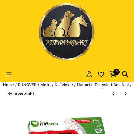
Cookievoorkeuren zijn momenteel gesloten.
0
Home
/
RUNDVEE
/
Melk- / Kalfziekte
/
Nutractlu Dairystart Boli 8-st 
overzicht