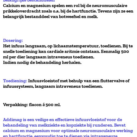
Belangrijke bestanddelen
Calcium en magnesium spelen een rol bij de neuromusculaire
prikkeloverdracht zoals o.a. bij de hartfunctie. Tevens zijn ze een
belangrijk bestanddeel van botweefsel en melk.
Dosering:
Het infuus langzaam, op lichaamstemperatuur, toedienen. Bij te
snelle toediening kan cardiale aritmie ontstaan. Eenmalig 500
ml per dier langzaam intraveneus toedienen.
Indien nodig de behandeling herhalen.
Toediening:
Infuusvloeistof met behulp van een fluttervalve of
infuussysteem, langzaam intraveneus toedienen.
Verpakking: flacon
500 ml.
á
Addimag is een veilige en effectieve infuusvloeistof voor de
behandeling van melkziekte en kopziekte bij runderen. Bevat
calcium en magnesium voor optimale neuromusculaire werking
en hartfunctie, eenvoudig toe te dienen via intraveneuze