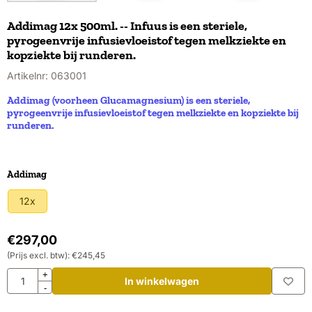
Addimag 12x 500ml. -- Infuus is een steriele,
pyrogeenvrije infusievloeistof tegen melkziekte en
kopziekte bij runderen.
Artikelnr:
063001
Addimag (voorheen Glucamagnesium) is een steriele,
pyrogeenvrije infusievloeistof tegen melkziekte en kopziekte bij
runderen.
Maak een keuze voor
Addimag
12x
€
297,00
(Prijs excl. btw):
€
245,45
Aantal
+
In winkelwagen
-