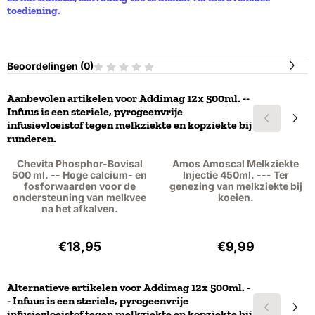
toediening.
Beoordelingen (
0
)
Aanbevolen artikelen voor
Addimag 12x 500ml. --
Infuus is een steriele, pyrogeenvrije
infusievloeistof tegen melkziekte en kopziekte bij
runderen.
Chevita Phosphor-Bovisal
Amos Amoscal Melkziekte
500 ml. -- Hoge calcium- en
Injectie 450ml. --- Ter
fosforwaarden voor de
genezing van melkziekte bij
ondersteuning van melkvee
koeien.
na het afkalven.
Prijs: 18,95, exclusief btw: 15,66
Prijs: 9,99, exclu
€18,95
€9,99
Alternatieve artikelen voor
Addimag 12x 500ml. -
- Infuus is een steriele, pyrogeenvrije
infusievloeistof tegen melkziekte en kopziekte bij