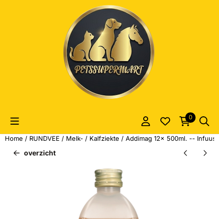
Cookievoorkeuren zijn momenteel gesloten.
0
Home
/
RUNDVEE
/
Melk- / Kalfziekte
/
Addimag 12x 500ml. -- Infuus i
overzicht