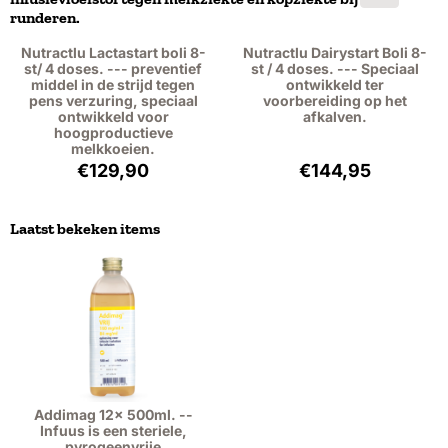
runderen.
Nutractlu Lactastart boli 8-
Nutractlu Dairystart Boli 8-
st/ 4 doses. --- preventief
st / 4 doses. --- Speciaal
middel in de strijd tegen
ontwikkeld ter
pens verzuring, speciaal
voorbereiding op het
ontwikkeld voor
afkalven.
hoogproductieve
melkkoeien.
Prijs: 129,90, exclusief btw: 107,36
Prijs: 144,95, exc
€129,90
€144,95
Laatst bekeken items
Addimag 12x 500ml. --
Infuus is een steriele,
pyrogeenvrije