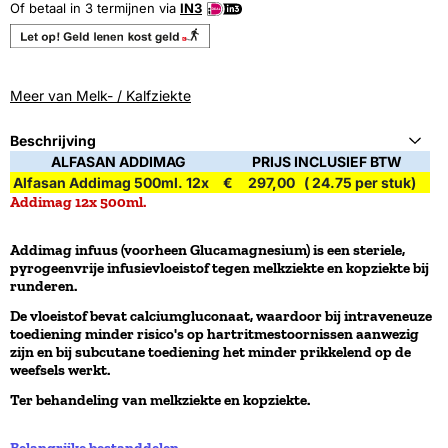
Of betaal in 3 termijnen via
IN3
Meer van Melk- / Kalfziekte
Beschrijving
ALFASAN ADDIMAG
PRIJS INCLUSIEF BTW
Alfasan Addimag 500ml. 12x
€ 297,00 ( 24.75 per stuk)
Addimag 12x 500ml.
Addimag infuus (voorheen Glucamagnesium) is een steriele,
pyrogeenvrije infusievloeistof tegen melkziekte en kopziekte bij
runderen.
De vloeistof bevat calciumgluconaat, waardoor bij intraveneuze
toediening minder risico's op hartritmestoornissen aanwezig
zijn en bij subcutane toediening het minder prikkelend op de
weefsels werkt.
Ter behandeling van melkziekte en kopziekte.