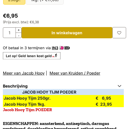
€
6,95
(Prijs excl. btw):
€
6,38
Aantal
+
In winkelwagen
-
Of betaal in 3 termijnen via
IN3
Meer van Jacob Hooy
|
Meer van Kruiden / Poeder
Beschrijving
JACOB HOOY TIJM POEDER
Jacob Hooy Tijm 250gr.
€ 6,95
Jacob Hooy Tijm 1kg.
€ 23,95
Jacob Hooy
Tijm POEDER
EIGENSCHAPPEN: aansterkend, antiseptisch, darmgas
verdrijvend, doorbloeding bevorderend, eetlust opwekkend,