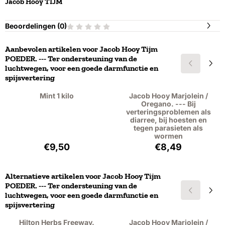
Jacob Hooy
TIJM
Beoordelingen (
0
)
Aanbevolen artikelen voor
Jacob Hooy Tijm
POEDER. --- Ter ondersteuning van de
luchtwegen, voor een goede darmfunctie en
spijsvertering
Mint 1 kilo
Jacob Hooy Marjolein /
Oregano. --- Bij
verteringsproblemen als
diarree, bij hoesten en
tegen parasieten als
wormen
Prijs: 9,50, exclusief btw: 8,72
Prijs: 8,49, exclu
€9,50
€8,49
Alternatieve artikelen voor
Jacob Hooy Tijm
POEDER. --- Ter ondersteuning van de
luchtwegen, voor een goede darmfunctie en
spijsvertering
Hilton Herbs Freeway.
Jacob Hooy Marjolein /