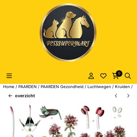
Cookievoorkeuren zijn momenteel gesloten.
0
Home
/
PAARDEN
/
PAARDEN Gezondheid
/
Luchtwegen
/
Kruiden / 
overzicht