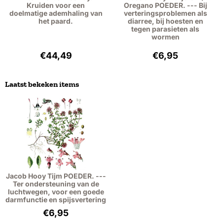
Kruiden voor een
Oregano POEDER. --- Bij
doelmatige ademhaling van
verteringsproblemen als
het paard.
diarree, bij hoesten en
tegen parasieten als
wormen
Prijs: 44,49, exclusief btw: 40,82
Prijs: 6,95, exclu
€44,49
€6,95
Laatst bekeken items
Jacob Hooy Tijm POEDER. ---
Ter ondersteuning van de
luchtwegen, voor een goede
darmfunctie en spijsvertering
€
6,95