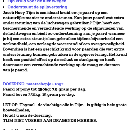
Fijn kruid voor de luchtwegen
Ondersteunt de spijsvertering
Jacob Hooy Tijm is een ideaal kruid om je paard op een
natuurlijke manier te ondersteunen. Kan jouw paard wat extra
ondersteuning van de luchtwegen gebruiken? Tijm heeft een
beschermende en verzachtende werking op de slijmvliezen van
de luchtwegen en biedt zo ondersteuning aan je paard wanneer
je hij een extra steuntje kan gebruiken tijdens bijvoorbeeld een
verkoudheid, een verlaagde weerstand of een overgevoeligheid.
Bovendien is het een geschikt kruid voor paarden die wat extra
ondersteuning kunnen gebruiken in de spijsvertering. Het kruid
heeft een positief effect op de eetlust en stoelgang en heeft
daarnaast een verzachtende werking op de maag en darmen
van je paard.
DOSERING: maatschepje ± 10gr.
Paard of pony tot 350kg: 7,5 gram per dag.
Paard boven 350kg: 15 gram per dag.
LET OP: Thymol - de vluchtige olie in Tijm - is giftig in hele grote
hoeveelheden,
Houdt u aan de dosering.
TIJM NIET VOEREN AAN DRAGENDE MERRIES.