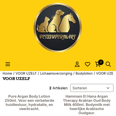
Cookievoorkeuren zijn momenteel gesloten.
0
Home
/
VOOR UZELF
/
Lichaamsverzorging
/
Bodylotion
/
VOOR UZEL
VOOR UZELF
Sorteermethode
2
Artikelen
Pure Argan Body Lotion
Hammam El Hana Argan
250ml. Voor een verbeterde
Therapy Arabian Oud Body
huidtextuur, hydratatie, en
Milk 400ml. Bodymilk met
veerkracht.
heerlijke Arabische
Oudgeur.