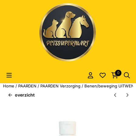
Cookievoorkeuren zijn momenteel gesloten.
0
Home
/
PAARDEN
/
PAARDEN Verzorging
/
Benen/beweging UITWEN
overzicht