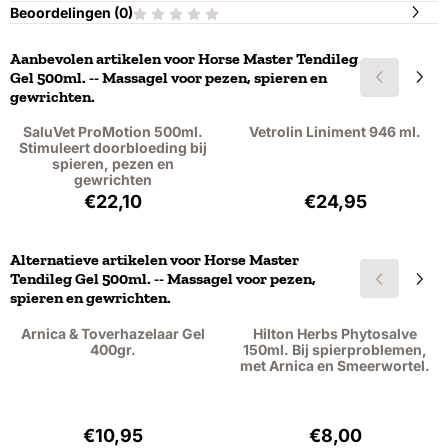
Beoordelingen (
0
)
Aanbevolen artikelen voor
Horse Master Tendileg
Gel 500ml. -- Massagel voor pezen, spieren en
gewrichten.
SaluVet ProMotion 500ml.
Vetrolin Liniment 946 ml.
Stimuleert doorbloeding bij
spieren, pezen en
gewrichten
Prijs: 22,10, exclusief btw: 20,28
Prijs: 24,95, exc
€22,10
€24,95
Alternatieve artikelen voor
Horse Master
Tendileg Gel 500ml. -- Massagel voor pezen,
spieren en gewrichten.
Arnica & Toverhazelaar Gel
Hilton Herbs Phytosalve
400gr.
150ml. Bij spierproblemen,
met Arnica en Smeerwortel.
Prijs: 10,95, exclusief btw: 9,05
Prijs: 8,00, exclu
€10,95
€8,00