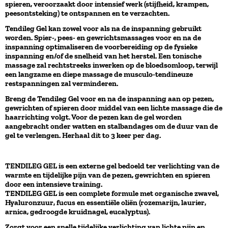
spieren, veroorzaakt door intensief werk (stijfheid, krampen,
peesontsteking) te ontspannen en te verzachten.
Tendileg Gel kan zowel voor als na de inspanning gebruikt
worden. Spier-, pees- en gewrichtsmassages voor en na de
inspanning optimaliseren de voorbereiding op de fysieke
inspanning en/of de snelheid van het herstel. Een tonische
massage zal rechtstreeks inwerken op de bloedsomloop, terwijl
een langzame en diepe massage de musculo-tendineuze
restspanningen zal verminderen.
Breng de Tendileg Gel voor en na de inspanning aan op pezen,
gewrichten of spieren door middel van een lichte massage die de
haarrichting volgt. Voor de pezen kan de gel worden
aangebracht onder watten en stalbandages om de duur van de
gel te verlengen. Herhaal dit to 3 keer per dag.
TENDILEG GEL is een externe gel bedoeld ter verlichting van de
warmte en tijdelijke pijn van de pezen, gewrichten en spieren
door een intensieve training.
TENDILEG GEL is een complete formule met organische zwavel,
Hyaluronzuur, fucus en essentiële oliën (rozemarijn, laurier,
arnica, gedroogde kruidnagel, eucalyptus).
Zorgt voor een snelle tijdelijke verlichting van lichte pijn en