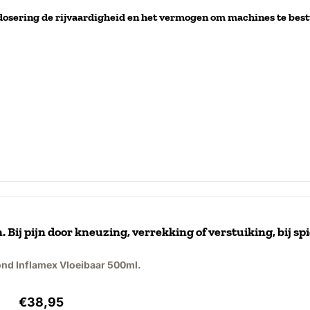
osering de rijvaardigheid en het vermogen om machines te best
 Bij pijn door kneuzing, verrekking of verstuiking, bij sp
ond Inflamex Vloeibaar 500ml.
Prijs: 38,95, exclusief btw: 32,19
€38,95