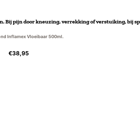
. Bij pijn door kneuzing, verrekking of verstuiking, bij s
ond Inflamex Vloeibaar 500ml.
Prijs: 38,95, exclusief btw: 32,19
€38,95