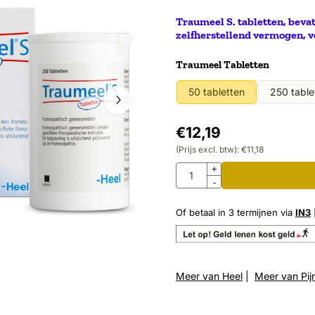
Traumeel S. tabletten, bevat
zelfherstellend vermogen, v
Maak een keuze voor
Traumeel Tabletten
50 tabletten
250 table
€
12,19
(Prijs excl. btw):
€
11,18
Aantal
+
-
Of betaal in 3 termijnen via
IN3
Meer van Heel
|
Meer van Pij