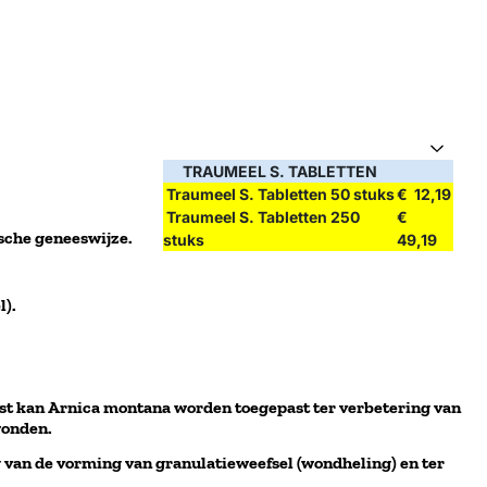
TRAUMEEL S. TABLETTEN
Traumeel S. Tabletten 50 stuks
€ 12,19
Traumeel S. Tabletten 250
€
sche geneeswijze.
stuks
49,19
l).
st kan Arnica montana worden toegepast ter verbetering van
wonden.
 van de vorming van granulatieweefsel (wondheling) en ter