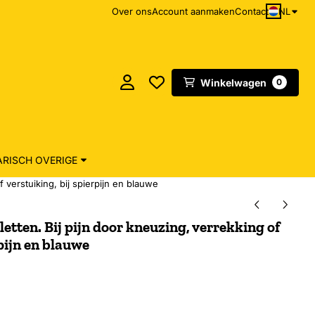
NL
Over ons
Account aanmaken
Contact
Winkelwagen
0
RISCH OVERIGE
f verstuiking, bij spierpijn en blauwe
etten. Bij pijn door kneuzing, verrekking of
rpijn en blauwe