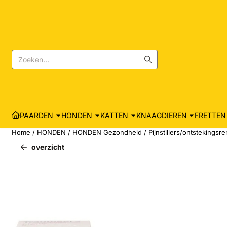
Cookievoorkeuren zijn momenteel gesloten.
Zoeken
PAARDEN
HONDEN
KATTEN
KNAAGDIEREN
FRETTEN
Home
/
HONDEN
/
HONDEN Gezondheid
/
Pijnstillers/ontstekings
overzicht