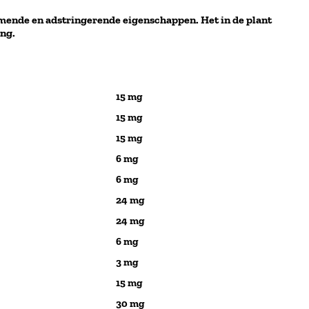
mende en adstringerende eigenschappen. Het in de plant
ing.
15 mg
15 mg
15 mg
6 mg
6 mg
24 mg
24 mg
6 mg
3 mg
15 mg
30 mg