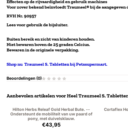
Effecten op de rijvaardigheid en gebruik machines
Voor zover bekend beïnvloedt Traumeel® bij de aangegeven d
RVH Nr. 90957
Lees voor gebruik de bijsluiter.
Buiten bereik en zicht van kinderen houden.
Niet bewaren boven de 25 graden Celcius.
Bewaren in de originele verpakking.
Shop nu Traumeel S. Tabletten bij Petssupermart.
Beoordelingen (
0
)
Aanbevolen artikelen voor
Heel Traumeel S. Tabletten.
Hilton Herbs Releaf Gold Herbal Bute. --
Cortaflex H
Ondersteunt de mobiliteit van uw paard of
pony, met duivelsklauw.
Prijs: 43,95, exclusief btw: 40,32
€43,95