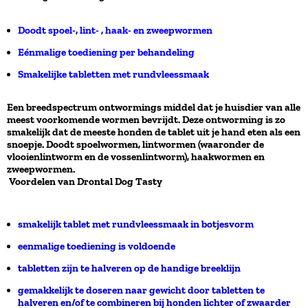
Doodt spoel-, lint- , haak- en zweepwormen
Eénmalige toediening per behandeling
Smakelijke tabletten met rundvleessmaak
Een breedspectrum ontwormings middel dat je huisdier van alle
meest voorkomende wormen bevrijdt. Deze ontworming is zo
smakelijk dat de meeste honden de tablet uit je hand eten als een
snoepje. Doodt spoelwormen, lintwormen (waaronder de
vlooienlintworm en de vossenlintworm), haakwormen en
zweepwormen.
Voordelen van Drontal Dog Tasty
smakelijk tablet met rundvleessmaak in botjesvorm
eenmalige toediening is voldoende
tabletten zijn te halveren op de handige breeklijn
gemakkelijk te doseren naar gewicht door tabletten te
halveren en/of te combineren bij honden lichter of zwaarder