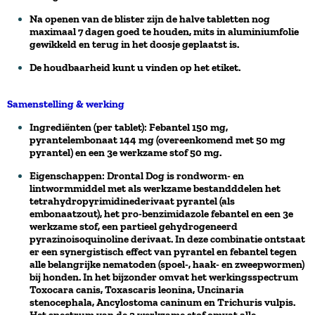
Na openen van de blister zijn de halve tabletten nog
maximaal 7 dagen goed te houden, mits in aluminiumfolie
gewikkeld en terug in het doosje geplaatst is.
De houdbaarheid kunt u vinden op het etiket.
Samenstelling & werking
Ingrediënten (per tablet): Febantel 150 mg,
pyrantelembonaat 144 mg (overeenkomend met 50 mg
pyrantel) en een 3e werkzame stof 50 mg.
Eigenschappen: Drontal Dog is rondworm- en
lintwormmiddel met als werkzame bestandddelen het
tetrahydropyrimidinederivaat pyrantel (als
embonaatzout), het pro-benzimidazole febantel en een 3e
werkzame stof, een partieel gehydrogeneerd
pyrazinoisoquinoline derivaat. In deze combinatie ontstaat
er een synergistisch effect van pyrantel en febantel tegen
alle belangrijke nematoden (spoel-, haak- en zweepwormen)
bij honden. In het bijzonder omvat het werkingsspectrum
Toxocara canis, Toxascaris leonina, Uncinaria
stenocephala, Ancylostoma caninum en Trichuris vulpis.
Het spectrum van de 3 werkzame stof omvat alle