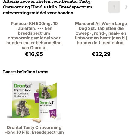
Alternatieve artikelen voor
Drontal Tasty
Ontworming Hond 10 kilo. Breedspectrum
ontwormingsmiddel voor honden.
Panacur KH 500mg. 10
Mansonil All Worm Large
Tabletten. --- Een
Dog 2st. Tabletten die
breedspectrum
zweep-, rond-, haak- en
ontwormingsmiddel voor
lintwormen bestrijden bij
honden en ter behandeling
honden in 1 toediening.
van Giardia.
Prijs: 16,95, exclusief btw: 15,55
Prijs: 22,29, exc
€16,95
€22,29
Laatst bekeken items
Drontal Tasty Ontworming
Hond 10 kilo. Breedspectrum