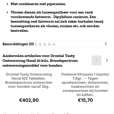
Niet combineren met piperazine.
Vlooien dienen als tussengastheer voor een vaak
voorkomende lintworm - Dipylidium caninum. Een
besmetting met lintworm zal zich zeker herhalen tenzij
tussengastheren als vlooien, muizen etc. ook worden
bestreden.
Beoordelingen (
0
)
Aanbevolen artikelen voor
Drontal Tasty
Ontworming Hond 10 kilo. Breedspectrum
ontwormingsmiddel voor honden.
Drontal Tasty Ontworming
Flubenol KH pasta 1 injector
Hond 102 Tabletten.
7.8gr. -- Tegen
Breedspectrum ontwormer
spoelwormen, lintwormen,
voor honden vanaf 2kg.
haakwormen en
zweepwormen bij honden
en katten.
Prijs: 402,90, exclusief btw: 369,63
Prijs: 15,70, excl
€402,90
€15,70