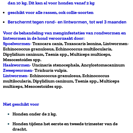
dan 10 kg. Dit kan al voor honden vanaf 2 kg
geschikt voor alle rassen, ook collie-soorten
Berschermt tegen rond- en lintwormen, tot wel 3 maanden
Voor de behandeling van menginfestaties van rondwormen en
lintwormen in de hond veroorzaakt door:
Spoelwormen-
Toxocara canis, Toxascaris leonina,
Lintwormen-
Echinococcus granulosus, Echinococcus multilocularis,
Dipylidium caninum, Taenia spp., Multiceps multiceps,
Mesocestoides spp.
Haakwormen-
Uncinaria stenocephala, Ancylostomacaninum
Zweepwormen-
Trichuris vulpis.
Lintwormen-
Echinococcus granulosus, Echinococcus
multilocularis, Dipylidium caninum, Taenia spp., Multiceps
multiceps, Mesocestoides spp.
Niet geschikt voor
Honden onder de 2 kg.
Honden tijdens het eerste en tweede trimester van de
dracht.