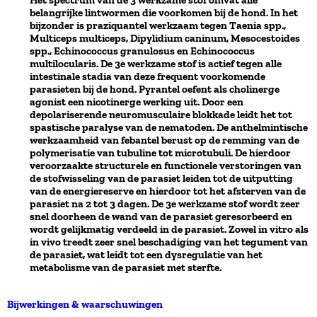
belangrijke lintwormen die voorkomen bij de hond. In het
bijzonder is praziquantel werkzaam tegen Taenia spp.,
Multiceps multiceps, Dipylidium caninum, Mesocestoides
spp., Echinococcus granulosus en Echinococcus
multilocularis. De 3e werkzame stof is actief tegen alle
intestinale stadia van deze frequent voorkomende
parasieten bij de hond. Pyrantel oefent als cholinerge
agonist een nicotinerge werking uit. Door een
depolariserende neuromusculaire blokkade leidt het tot
spastische paralyse van de nematoden. De anthelmintische
werkzaamheid van febantel berust op de remming van de
polymerisatie van tubuline tot microtubuli. De hierdoor
veroorzaakte structurele en functionele verstoringen van
de stofwisseling van de parasiet leiden tot de uitputting
van de energiereserve en hierdoor tot het afsterven van de
parasiet na 2 tot 3 dagen. De 3e werkzame stof wordt zeer
snel doorheen de wand van de parasiet geresorbeerd en
wordt gelijkmatig verdeeld in de parasiet. Zowel in vitro als
in vivo treedt zeer snel beschadiging van het tegument van
de parasiet, wat leidt tot een dysregulatie van het
metabolisme van de parasiet met sterfte.
Bijwerkingen & waarschuwingen