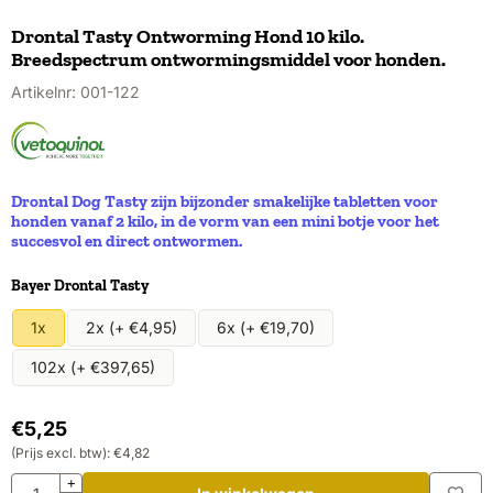
Drontal Tasty Ontworming Hond 10 kilo.
Breedspectrum ontwormingsmiddel voor honden.
Artikelnr:
001-122
Drontal Dog Tasty zijn bijzonder smakelijke tabletten voor
honden vanaf 2 kilo, in de vorm van een mini botje voor het
succesvol en direct ontwormen.
Maak een keuze voor
Bayer Drontal Tasty
1x
2x (+ €4,95)
6x (+ €19,70)
102x (+ €397,65)
€
5,25
(Prijs excl. btw):
€
4,82
Aantal
+