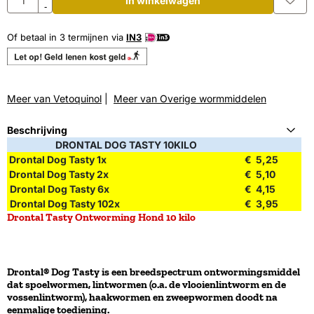
In winkelwagen
-
Of betaal in 3 termijnen via
IN3
Meer van Vetoquinol
|
Meer van Overige wormmiddelen
Beschrijving
DRONTAL DOG TASTY 10KILO
Drontal Dog Tasty 1x
€ 5,25
Drontal Dog Tasty 2x
€ 5,10
Drontal Dog Tasty 6x
€ 4,15
Drontal Dog Tasty 102x
€ 3,95
Drontal Tasty Ontworming Hond 10 kilo
Drontal® Dog Tasty is een breedspectrum ontwormingsmiddel
dat spoelwormen, lintwormen (o.a. de vlooienlintworm en de
vossenlintworm), haakwormen en zweepwormen doodt na
eenmalige toediening.