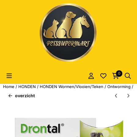
Cookievoorkeuren zijn momenteel gesloten.
0
Home
/
HONDEN
/
HONDEN Wormen/Vlooien/Teken
/
Ontworming
/
O
overzicht