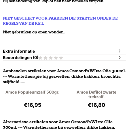
Bij behandeling van kop of nek naar beneden wrijven.
NIET GESCHIKT VOOR PAARDEN DIE STARTEN ONDER DE
REGELS VAN DE F.E.I.
Niet gebruiken op open wonden.
Extra informatie
Beoordelingen (
0
)
Aanbevolen artikelen voor
Amos Osmond's WItte Olie 300ml.
--- Warmtetherapie bij gezwellen, dikke hakken, bronchtis,
stijfheid.....
Amos Populeumzalf 500gr.
Amos Defilol zwarte
trekzalf.
Prijs: 16,95, exclusief btw: 14,01
Prijs: 16,80, excl
€16,95
€16,80
Alternatieve artikelen voor
Amos Osmond's WItte Olie
300ml. --- Warmtetherapie bij gezwellen, dikke hakken,