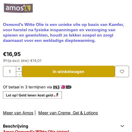
Osmond's Witte Olie is een unieke olie op basis van Kamfer,
voor herstel na fysieke inspanningen en verzorging van
spieren en gewrichten, houdt ze lekker soepel en zorgt
daarnaast voor een weldadige dieptewarming.
€
16,95
(Prijs excl. btw):
€
14,01
Aantal
+
In winkelwagen
-
Of betaal in 3 termijnen via
IN3
Meer van Amos
|
Meer van Creme, Gel & Lotions
Beschrijving
Amos Osmond's WItte Olie 300ml.