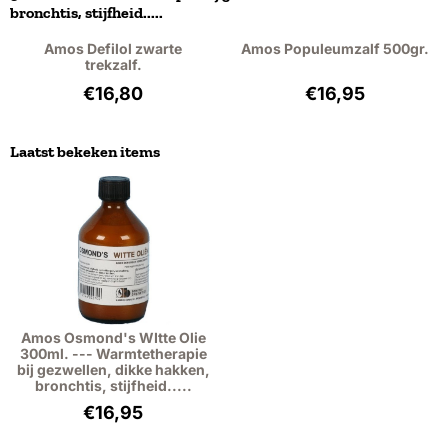
bronchtis, stijfheid.....
Amos Defilol zwarte
Amos Populeumzalf 500gr.
trekzalf.
Prijs: 16,80, exclusief btw: 15,41
Prijs: 16,95, excl
€16,80
€16,95
Laatst bekeken items
Amos Osmond's WItte Olie
300ml. --- Warmtetherapie
bij gezwellen, dikke hakken,
bronchtis, stijfheid.....
€
16,95