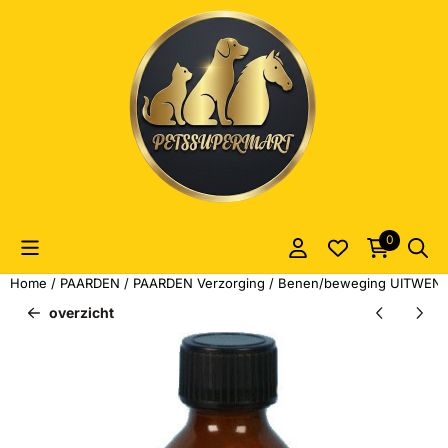
Cookievoorkeuren zijn momenteel gesloten.
0
Home
/
PAARDEN
/
PAARDEN Verzorging
/
Benen/beweging UITWEN
overzicht