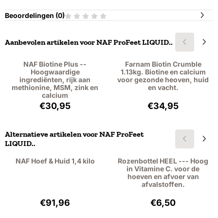
Beoordelingen (
0
)
Aanbevolen artikelen voor
NAF ProFeet LIQUID..
NAF Biotine Plus --
Farnam Biotin Crumble
Hoogwaardige
1.13kg. Biotine en calcium
ingrediënten, rijk aan
voor gezonde heoven, huid
methionine, MSM, zink en
en vacht.
calcium
Prijs: 30,95, exclusief btw: 28,39
Prijs: 34,95, exc
€30,95
€34,95
Alternatieve artikelen voor
NAF ProFeet
LIQUID..
NAF Hoef & Huid 1,4 kilo
Rozenbottel HEEL --- Hoog
in Vitamine C. voor de
hoeven en afvoer van
afvalstoffen.
Prijs: 91,96, exclusief btw: 84,37
Prijs: 6,50, exclu
€91,96
€6,50