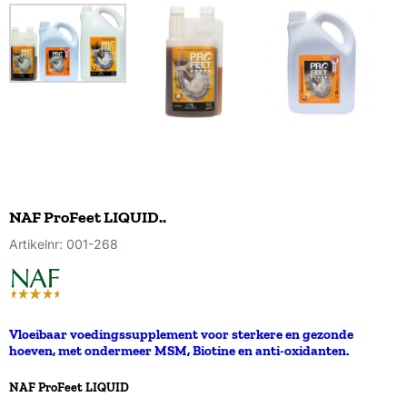
NAF ProFeet LIQUID..
Artikelnr:
001-268
Vloeibaar voedingssupplement voor sterkere en gezonde
hoeven, met ondermeer MSM, Biotine en anti-oxidanten.
Maak een keuze voor
NAF ProFeet LIQUID