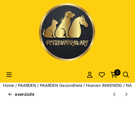
Cookievoorkeuren zijn momenteel gesloten.
0
Home
/
PAARDEN
/
PAARDEN Gezondheid
/
Hoeven INWENDIG
/
NAF 
overzicht