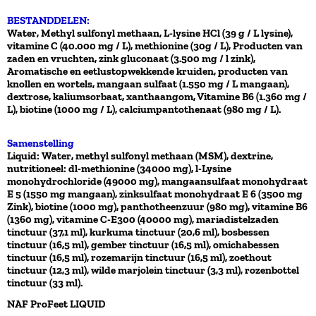
BESTANDDELEN:
Water, Methyl sulfonyl methaan, L-lysine HCl (39 g / L lysine),
vitamine C (40.000 mg / L), methionine (30g / L), Producten van
zaden en vruchten, zink gluconaat (3.500 mg / l zink),
Aromatische en eetlustopwekkende kruiden, producten van
knollen en wortels, mangaan sulfaat (1.550 mg / L mangaan),
dextrose, kaliumsorbaat, xanthaangom, Vitamine B6 (1.360 mg /
L), biotine (1000 mg / L), calciumpantothenaat (980 mg / L).
Samenstelling
Liquid: Water, methyl sulfonyl methaan (MSM), dextrine,
nutritioneel: dl-methionine (34000 mg), l-Lysine
monohydrochloride (49000 mg), mangaansulfaat monohydraat
E 5 (1550 mg mangaan), zinksulfaat monohydraat E 6 (3500 mg
Zink), biotine (1000 mg), panthotheenzuur (980 mg), vitamine B6
(1360 mg), vitamine C-E300 (40000 mg), mariadistelzaden
tinctuur (37,1 ml), kurkuma tinctuur (20,6 ml), bosbessen
tinctuur (16,5 ml), gember tinctuur (16,5 ml), omichabessen
tinctuur (16,5 ml), rozemarijn tinctuur (16,5 ml), zoethout
tinctuur (12,3 ml), wilde marjolein tinctuur (3,3 ml), rozenbottel
tinctuur (33 ml).
NAF ProFeet LIQUID