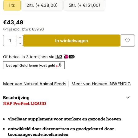
1ltr.
2ltr. (+ €38,00)
5ltr. (+ €151,00)
€
43,49
(Prijs excl. btw):
€
39,90
Aantal
+
In winkelwagen
-
Of betaal in 3 termijnen via
IN3
Meer van Natural Animal Feeds
|
Meer van Hoeven INWENDIG
Beschrijving
NAF ProFeet LIQUID
vloeibaar supplement voor sterkere en gezonde hoeven
ontwikkeld door dierenartsen en goedgekeurd door
toonaangevende hoefsmeden