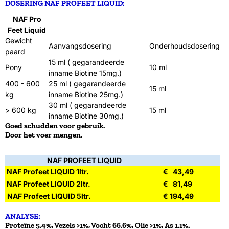
DOSERING NAF PROFEET LIQUID:
NAF Pro
Feet Liquid
Gewicht
Aanvangsdosering
Onderhoudsdosering
paard
15 ml ( gegarandeerde
Pony
10 ml
inname Biotine 15mg.)
400 - 600
25 ml ( gegarandeerde
15 ml
kg
inname Biotine 25mg.)
30 ml ( gegarandeerde
> 600 kg
15 ml
inname Biotine 30mg.)
Goed schudden voor gebruik.
Door het voer mengen.
NAF PROFEET LIQUID
NAF Profeet LIQUID 1ltr.
€ 43,49
NAF Profeet LIQUID 2ltr.
€ 81,49
NAF Profeet LIQUID 5ltr.
€ 194,49
ANALYSE:
Proteïne 5.4%, Vezels >1%, Vocht 66.6%, Olie >1%, As 1.1%.