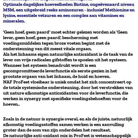
Optimale dagelijkse hoeveelheden Biotine, ongeëvenaard niveau
MSM, een uitgebreid reeks aminozuren - inclusief Methionine en
lysine, essentiele vetzuren en een complex aan vitamines en
mineralen.
'Geen hoef, geen paard' moet echter gelezen worden als 'Geen
lever, geen hoef, geen paard', bescherming met
voedingsmiddelen tegen broze voeten begint met de
ondersteuning van dit meest vitale orgaan.
Als het lichaams eigen natuurlijke antioxidant is de taak van de
lever om vrije radicalen gifstoffen te spoelen uit het systeem.
Wanneer het systeem benadrukt wordt is een
gecompromitteerde leverfunctie als eerste gezien in het
grootste orgaan van het lichaam, de huid en hoeven.
NAF ProFeet vloeibaar is uniek omdat het zich concentreert op
de totale systemische ondersteuning, door het verstrekken van
uit nature afkomstige antioxidanten voor de leverfunctie, die
werken in synergy met specifieke voedingsbehoeften voor de
hoeven..
Zoals in de natuur is synergie overal, en als de juiste, natuurlijk
afkomstig voedingsstoffen samen werken is een aanvulling
groter dan de som van zijn onderdelen het resultaat.
De natuurlijke anti-oxidant mix in ProFeet is wetenschappelijk