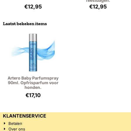
feestdagen.
Prijs: 12,95, exclusief btw: 10,70
Prijs: 12,95, excl
€12,95
€12,95
Laatst bekeken items
Artero Baby Parfumspray
90ml. Opfrisparfum voor
honden.
€
17,10
KLANTENSERVICE
Betalen
Over ons