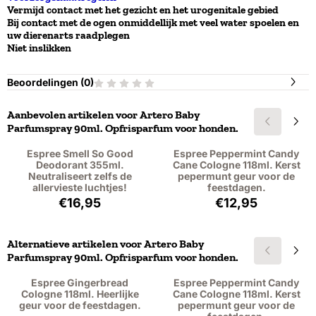
Vermijd contact met het gezicht en het urogenitale gebied
Bij contact met de ogen onmiddellijk met veel water spoelen en
uw dierenarts raadplegen
Niet inslikken
Beoordelingen (
0
)
Aanbevolen artikelen voor
Artero Baby
Parfumspray 90ml. Opfrisparfum voor honden.
Espree Smell So Good
Espree Peppermint Candy
Deodorant 355ml.
Cane Cologne 118ml. Kerst
Neutraliseert zelfs de
pepermunt geur voor de
allervieste luchtjes!
feestdagen.
Prijs: 16,95, exclusief btw: 14,01
Prijs: 12,95, excl
€16,95
€12,95
Alternatieve artikelen voor
Artero Baby
Parfumspray 90ml. Opfrisparfum voor honden.
Espree Gingerbread
Espree Peppermint Candy
Cologne 118ml. Heerlijke
Cane Cologne 118ml. Kerst
geur voor de feestdagen.
pepermunt geur voor de