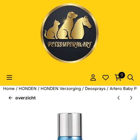
Cookievoorkeuren zijn momenteel gesloten.
0
Home
/
HONDEN
/
HONDEN Verzorging
/
Deosprays
/
Artero Baby Pa
overzicht