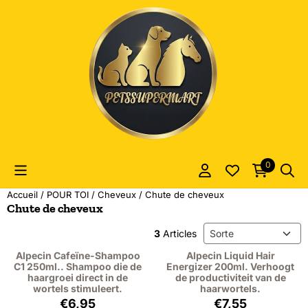
Les préférences de cookies sont actuellement fermées.
0
Accueil
/
POUR TOI
/
Cheveux
/
Chute de cheveux
Chute de cheveux
Méthode de tri
3
Articles
Alpecin Cafeïne-Shampoo
Alpecin Liquid Hair
C1 250ml.. Shampoo die de
Energizer 200ml. Verhoogt
haargroei direct in de
de productiviteit van de
wortels stimuleert.
haarwortels.
Prix: 6,95, hors TVA : 5,74
Prix: 7,55, hors T
€6,95
€7,55