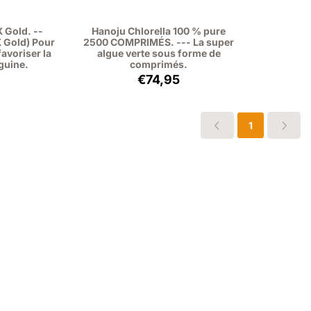
 Gold. --
Hanoju Chlorella 100 % pure
 Gold) Pour
2500 COMPRIMÉS. --- La super
favoriser la
algue verte sous forme de
guine.
comprimés.
 41,95, hors TVA : 38,49
Prix: 74,95, hors TVA : 68,76
€74,95
1