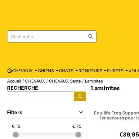
Les préférences de cookies sont actuellement fermées.
Rechercher
CHEVAUX
CHIENS
CHATS
RONGEURS
FURETS
VOLA
Accueil
/
CHEVAUX
/
CHEVAUX Santé
/
Laminites
Laminites
RECHERCHE
Rechercher
Filters
Equilife Frog Support
- 1er secours pour l
€ 15
€ 75
Prix:
€39,95