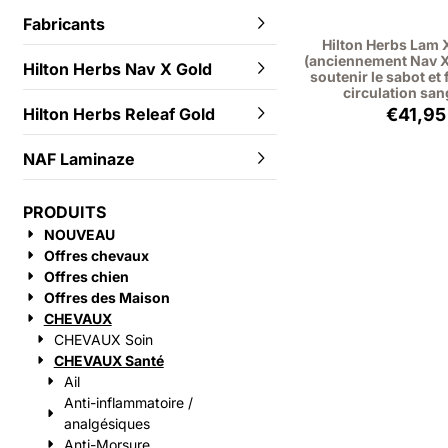
Fabricants
Hilton Herbs Lam X
(anciennement Nav X
Hilton Herbs Nav X Gold
soutenir le sabot et 
circulation san
Prix:
€41,95
Hilton Herbs Releaf Gold
NAF Laminaze
PRODUITS
NOUVEAU
Offres chevaux
Offres chien
Offres des Maison
CHEVAUX
CHEVAUX Soin
CHEVAUX Santé
Ail
Anti-inflammatoire /
analgésiques
Anti-Morsure