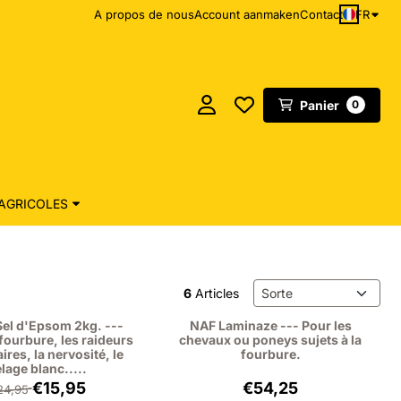
FR
A propos de nous
Account aanmaken
Contact
Panier
0
AGRICOLES
Méthode de tri
6
Articles
Sel d'Epsom 2kg. ---
NAF Laminaze --- Pour les
 fourbure, les raideurs
chevaux ou poneys sujets à la
res, la nervosité, le
fourbure.
lage blanc.....
Par24,95 pour 15,95, hors TVA : 13,18
Prix: 54,25, hors TVA 
€15,95
€54,25
24,95