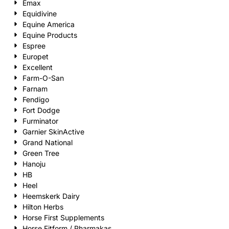
Emax
Equidivine
Equine America
Equine Products
Espree
Europet
Excellent
Farm-O-San
Farnam
Fendigo
Fort Dodge
Furminator
Garnier SkinActive
Grand National
Green Tree
Hanoju
HB
Heel
Heemskerk Dairy
Hilton Herbs
Horse First Supplements
Horse Fitform / Pharmakas