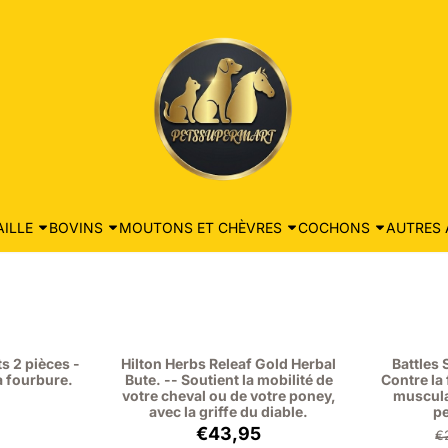
ILLE
BOVINS
MOUTONS ET CHÈVRES
COCHONS
AUTRES 
s 2 pièces -
Hilton Herbs Releaf Gold Herbal
Battles 
a fourbure.
Bute. -- Soutient la mobilité de
Contre la
votre cheval ou de votre poney,
musculai
avec la griffe du diable.
pe
 39,95, hors TVA : 33,02
Prix: 43,95, hors TVA : 40,32
€43,95
€