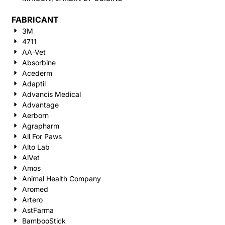
FABRICANT
3M
4711
AA-Vet
Absorbine
Acederm
Adaptil
Advancis Medical
Advantage
Aerborn
Agrapharm
All For Paws
Alto Lab
AlVet
Amos
Animal Health Company
Aromed
Artero
AstFarma
BambooStick