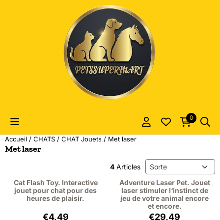
Les préférences de cookies sont actuellement fermées.
0
Accueil
/
CHATS
/
CHAT Jouets
/
Met laser
Met laser
Méthode de tri
4
Articles
Cat Flash Toy. Interactive
Adventure Laser Pet. Jouet
jouet pour chat pour des
laser stimuler l‘instinct de
heures de plaisir.
jeu de votre animal encore
et encore.
Prix: 4,49, hors TVA : 3,71
Prix: 29,49, hors
€4,49
€29,49