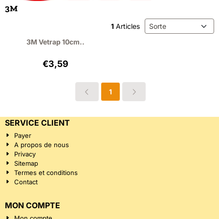
3M
Méthode de tri
1
Articles
3M Vetrap 10cm..
Prix: 3,59, hors TVA : 2,97
€3,59
1
SERVICE CLIENT
Payer
A propos de nous
Privacy
Sitemap
Termes et conditions
Contact
MON COMPTE
Mon compte