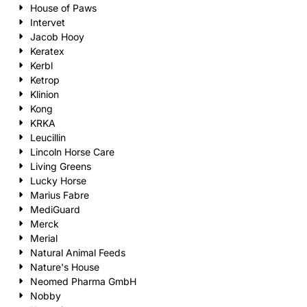
House of Paws
Intervet
Jacob Hooy
Keratex
Kerbl
Ketrop
Klinion
Kong
KRKA
Leucillin
Lincoln Horse Care
Living Greens
Lucky Horse
Marius Fabre
MediGuard
Merck
Merial
Natural Animal Feeds
Nature's House
Neomed Pharma GmbH
Nobby