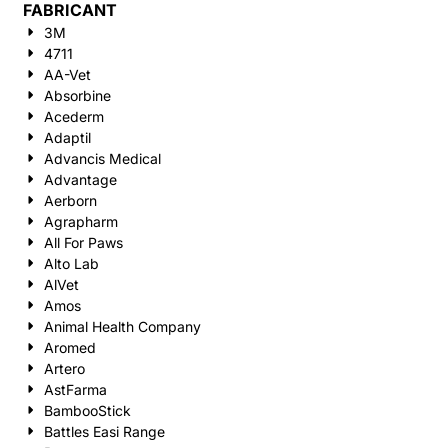
FABRICANT
3M
4711
AA-Vet
Absorbine
Acederm
Adaptil
Advancis Medical
Advantage
Aerborn
Agrapharm
All For Paws
Alto Lab
AlVet
Amos
Animal Health Company
Aromed
Artero
AstFarma
BambooStick
Battles Easi Range