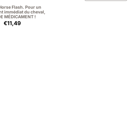
Horse Flash. Pour un
t immédiat du cheval,
DE MÉDICAMENT !
Prix: 11,49, hors TVA : 9,50
€11,49