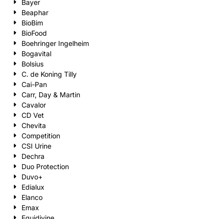
Bayer
Beaphar
BioBim
BioFood
Boehringer Ingelheim
Bogavital
Bolsius
C. de Koning Tilly
Cai-Pan
Carr, Day & Martin
Cavalor
CD Vet
Chevita
Competition
CSI Urine
Dechra
Duo Protection
Duvo+
Edialux
Elanco
Emax
Equidivine