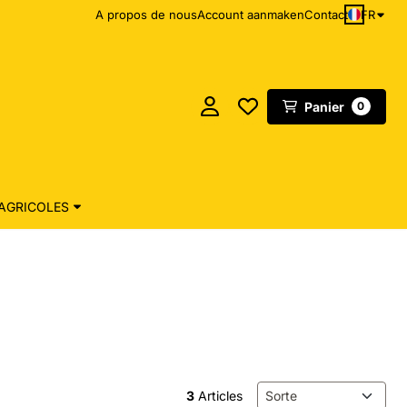
FR
A propos de nous
Account aanmaken
Contact
Panier
0
AGRICOLES
Méthode de tri
3
Articles