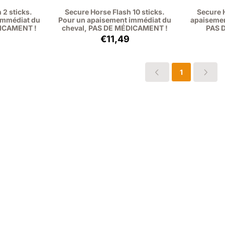
 2 sticks.
Secure Horse Flash 10 sticks.
Secure 
immédiat du
Pour un apaisement immédiat du
apaisemen
DICAMENT !
cheval, PAS DE MÉDICAMENT !
PAS 
 11,49, hors TVA : 9,50
Prix: 11,49, hors TVA : 9,50
€11,49
1