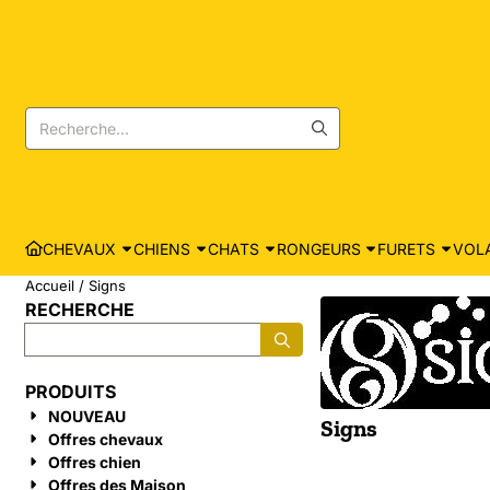
Les préférences de cookies sont actuellement fermées.
Rechercher
CHEVAUX
CHIENS
CHATS
RONGEURS
FURETS
VOLA
Accueil
/
Signs
RECHERCHE
Rechercher
PRODUITS
NOUVEAU
Signs
Offres chevaux
Offres chien
Offres des Maison