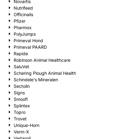
Novartis
Nutrifeed
Officinalis
Pfizer
Pharmox
PolyJumps
Primeval Hond
Primeval PAARD
Rapide
Robinson Animal Healthcare
SaluVet
Schering Plough Animal Health
Schindele's Mineralen
Sectolin
Signs
Smoofl
Splintex
Topro
Trovet
Unique-Horn
Verm-X
Vertargil