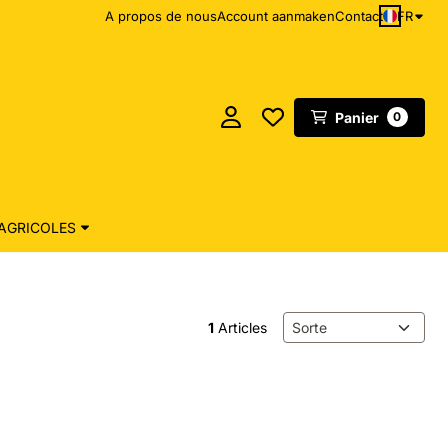
FR
A propos de nous
Account aanmaken
Contact
Panier
0
AGRICOLES
Méthode de tri
1
Articles