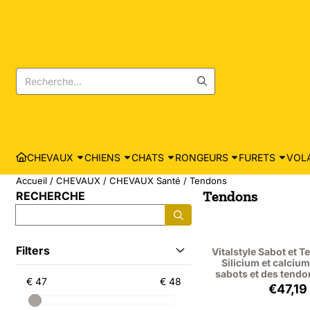
Les préférences de cookies sont actuellement fermées.
Rechercher
CHEVAUX
CHIENS
CHATS
RONGEURS
FURETS
VOLA
Accueil
/
CHEVAUX
/
CHEVAUX Santé
/
Tendons
Tendons
RECHERCHE
Rechercher
Filters
Vitalstyle Sabot et 
Silicium et calciu
sabots et des tendo
€ 47
€ 48
Prix:
€47,19