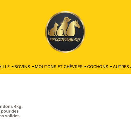
ILLE
BOVINS
MOUTONS ET CHÈVRES
COCHONS
AUTRES 
Tendons 4kg.
m pour des
ns solides.
 47,19, hors TVA : 43,29