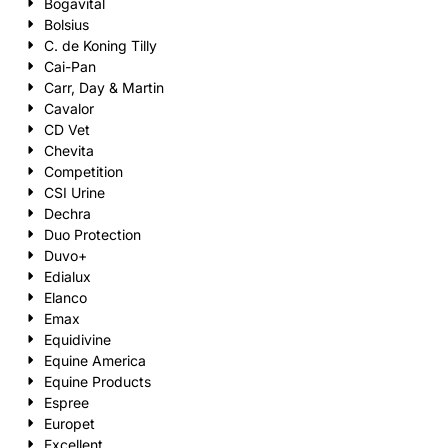
Bogavital
Bolsius
C. de Koning Tilly
Cai-Pan
Carr, Day & Martin
Cavalor
CD Vet
Chevita
Competition
CSI Urine
Dechra
Duo Protection
Duvo+
Edialux
Elanco
Emax
Equidivine
Equine America
Equine Products
Espree
Europet
Excellent