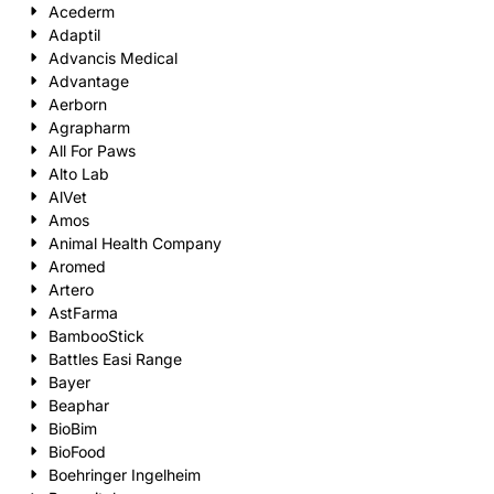
Acederm
Adaptil
Advancis Medical
Advantage
Aerborn
Agrapharm
All For Paws
Alto Lab
AlVet
Amos
Animal Health Company
Aromed
Artero
AstFarma
BambooStick
Battles Easi Range
Bayer
Beaphar
BioBim
BioFood
Boehringer Ingelheim