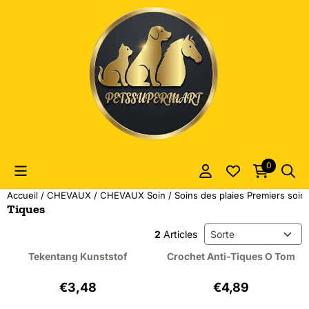
Les préférences de cookies sont actuellement fermées.
0
Accueil
/
CHEVAUX
/
CHEVAUX Soin
/
Soins des plaies Premiers soin
Tiques
Méthode de tri
2
Articles
Tekentang Kunststof
Crochet Anti-Tiques O Tom
Prix: 3,48, hors TVA : 2,88
Prix: 4,89, hors 
€3,48
€4,89