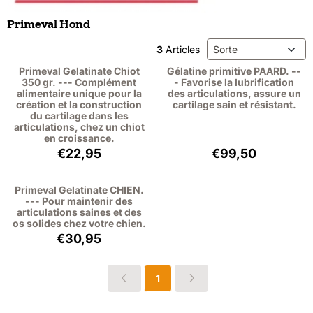
Primeval Hond
Méthode de tri
3
Articles
Primeval Gelatinate Chiot
Gélatine primitive PAARD. --
350 gr. --- Complément
- Favorise la lubrification
alimentaire unique pour la
des articulations, assure un
création et la construction
cartilage sain et résistant.
du cartilage dans les
articulations, chez un chiot
en croissance.
Prix: 22,95, hors TVA : 18,97
Prix: 99,50, hors
€22,95
€99,50
Primeval Gelatinate CHIEN.
--- Pour maintenir des
articulations saines et des
os solides chez votre chien.
Prix: 30,95, hors TVA : 25,58
€30,95
1